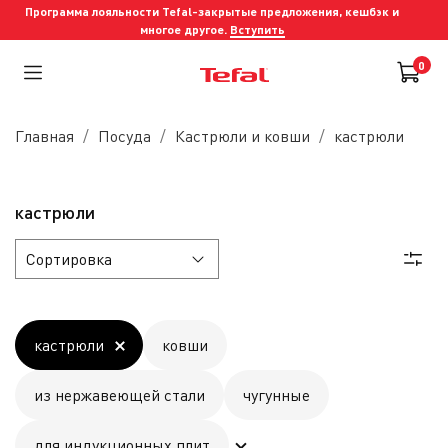
Программа лояльности Tefal-закрытые предложения, кешбэк и
многое другое.
Вступить
0
Главная
Посуда
Кастрюли и ковши
кастрюли
кастрюли
кастрюли
ковши
из нержавеющей стали
чугунные
для индукционных плит