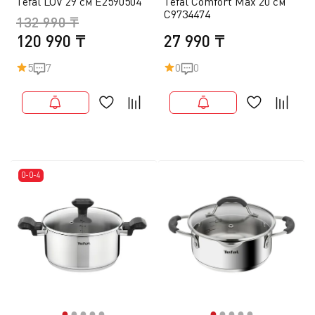
Tefal LOV 29 см E2590504
Tefal Comfort Max 20 см
C9734474
132 990 ₸
120 990 ₸
27 990 ₸
5
7
0
0
0-0-4
●
●
●
●
●
●
●
●
●
●