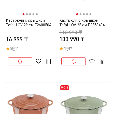
●
●
●
●
●
●
●
●
●
●
Кастрюля с крышкой
Кастрюля с крышкой
Tefal LOV 29 см E2600504
Tefal LOV 25 см E2580404
113 990 ₸
16 999 ₸
103 990 ₸
0
0
5
7
0-0-4