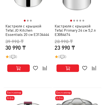
●
●
●
●
●
●
●
●
Кастрюля с крышкой
Кастрюля с крышкой
Tefal JO Kitchen
Tefal Primary 24 см 5,2 л
Essentials 20 см E3134444
E3084674
39 990 ₸
28 990 ₸
30 990 ₸
23 990 ₸
0
0
0
0
бестселлер
Бестселлер
0-0-4
0-0-4