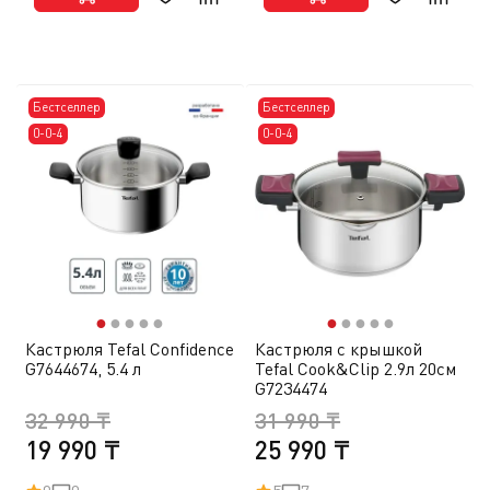
Бестселлер
Бестселлер
0-0-4
0-0-4
●
●
●
●
●
●
●
●
●
●
Кастрюля Tefal Confidence
Кастрюля с крышкой
G7644674, 5.4 л
Tefal Cook&Clip 2.9л 20см
G7234474
32 990 ₸
31 990 ₸
19 990 ₸
25 990 ₸