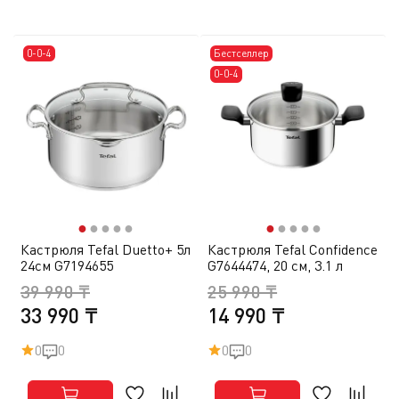
0-0-4
Бестселлер
0-0-4
●
●
●
●
●
●
●
●
●
●
Кастрюля Tefal Duetto+ 5л
Кастрюля Tefal Confidence
24см G7194655
G7644474, 20 см, 3.1 л
39 990 ₸
25 990 ₸
33 990 ₸
14 990 ₸
0
0
0
0