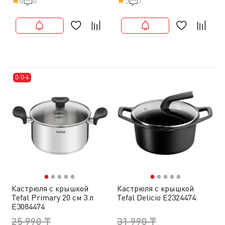
0
0
5
7
0-0-4
●
●
●
●
●
●
●
●
●
●
Кастрюля с крышкой
Кастрюля с крышкой
Tefal Primary 20 см 3 л
Tefal Delicio E2324474
E3084474
25 990 ₸
31 990 ₸