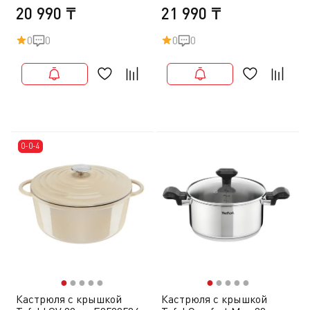
20 990 ₸
21 990 ₸
0
0
0
0
0-0-4
●
●
●
●
●
●
●
●
●
●
Кастрюля с крышкой
Кастрюля с крышкой