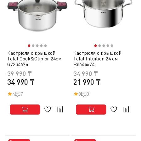
●
●
●
●
●
●
●
●
●
●
Кастрюля с крышкой
Кастрюля с крышкой
Tefal Cook&Clip 5л 24см
Tefal Intuition 24 см
G7234674
B8644674
39 990 ₸
34 990 ₸
34 990 ₸
21 990 ₸
4
7
0
0