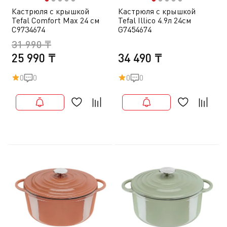
Кастрюля с крышкой
Кастрюля с крышкой
Tefal Comfort Max 24 см
Tefal Illico 4.9л 24см
C9734674
G7454674
31 990 ₸
25 990 ₸
34 490 ₸
0
0
0
0