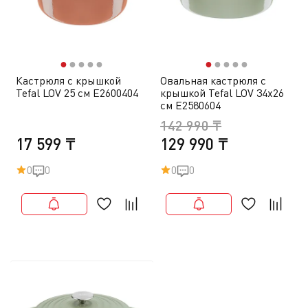
●
●
●
●
●
●
●
●
●
●
Кастрюля с крышкой
Овальная кастрюля с
Tefal LOV 25 см E2600404
крышкой Tefal LOV 34х26
см E2580604
142 990 ₸
17 599 ₸
129 990 ₸
0
0
0
0