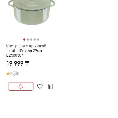
●
●
●
●
●
Кастрюля с крышкой
Tefal LOV 7.4л 29см
E2580504
19 999 ₸
0
0