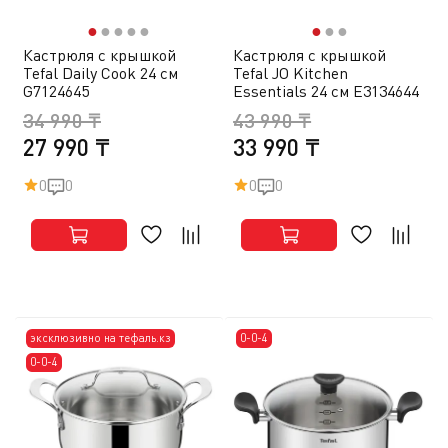
●
●
●
●
●
●
●
●
Кастрюля с крышкой
Кастрюля с крышкой
Tefal Daily Cook 24 см
Tefal JO Kitchen
G7124645
Essentials 24 см E3134644
34 990 ₸
43 990 ₸
27 990 ₸
33 990 ₸
0
0
0
0
эксклюзивно на тефаль.кз
0-0-4
0-0-4