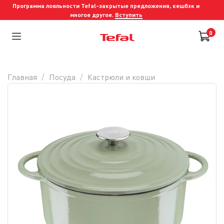
Программа лояльности Tefal-закрытые предложения, кешбэк и
многое другое.
Вступить
0
Главная
Посуда
Кастрюли и ковши