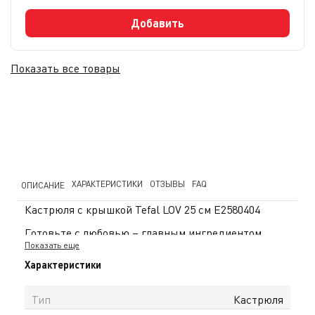
Добавить
Показать все товары
ХАРАКТЕРИСТИКИ
ОТЗЫВЫ
FAQ
ОПИСАНИЕ
Кастрюля с крышкой Tefal LOV 25 см E2580404
Готовьте с любовью – главным ингредиентом
Показать еще
любого блюда, а кастрюля LOV поможет вам в этом.
Характеристики
Она не только вместительная, практичная и
удобная, но и безопасная и экологичная – кастрюля
Тип
Кастрюля
состоит из переработанного металла на 97%, яркий