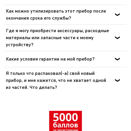
Как можно утилизировать этот прибор после
окончания срока его службы?
В приборе содержатся ценные материалы, которые
Где я могу приобрести аксессуары, расходные
могут быть подвергнуты вторичной переработке.
материалы или запасные части к моему
Отнесите его на городской пункт сбора отходов.
устройству?
Пожалуйста, перейдите в раздел «Аксессуары» веб-
сайта, чтобы легко найти то, что вам нужно для вашего
Какие условия гарантии на мой прибор?
устройства.
Дополнительные сведения содержатся в разделе
Я только что распаковал(-а) свой новый
«Гарантия» этого веб-сайта.
прибор, и мне кажется, что не хватает одной
из частей. Что делать?
Если вам кажется, что каких-то частей не хватает,
позвоните в службу поддержки, и мы поможем вам
найти приемлемое решение.