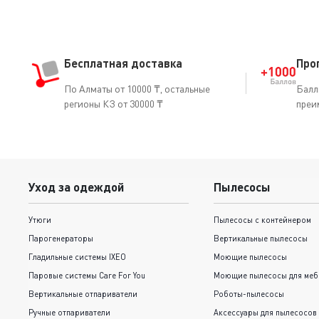
Бесплатная доставка
Про
По Алматы от 10000 ₸, остальные
Балл
регионы КЗ от 30000 ₸
преи
Уход за одеждой
Пылесосы
Утюги
Пылесосы с контейнером
Парогенераторы
Вертикальные пылесосы
Гладильные системы IXEO
Моющие пылесосы
Паровые системы Care For You
Моющие пылесосы для меб
Вертикальные отпариватели
Роботы-пылесосы
Ручные отпариватели
Аксессуары для пылесосов