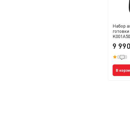
Набор а
готовки
K001A5
9 99
0
0
В корз