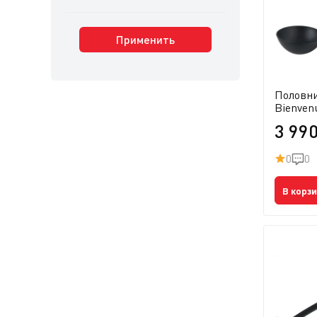
Применить
Половни
Bienven
3 99
0
0
В корз