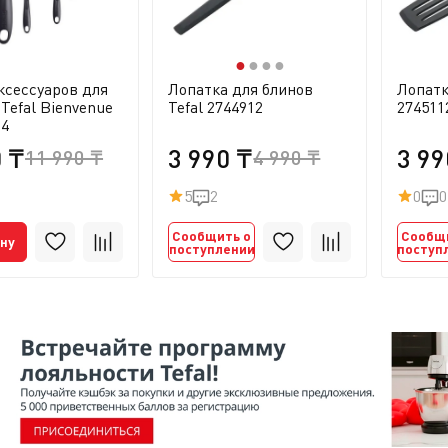
●
●
●
●
ксессуаров для
Лопатка для блинов
Лопатк
 Tefal Bienvenue
Tefal 2744912
274511
04
0 ₸
3 990 ₸
3 99
11 990 ₸
4 990 ₸
5
2
0
0
Сообщить о
Сообщ
ину
поступлении
поступ