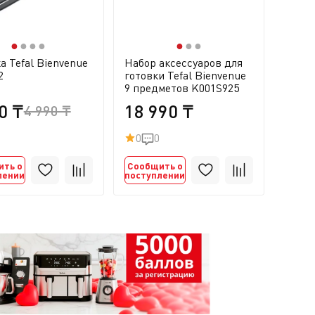
●
●
●
●
●
●
●
а Tefal Bienvenue
Набор аксессуаров для
2
готовки Tefal Bienvenue
9 предметов K001S925
0 ₸
18 990 ₸
4 990 ₸
0
0
ить о
Сообщить о
лении
поступлении