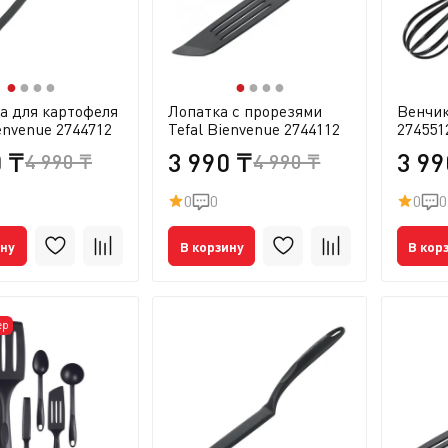
●
●
●
●
●
●
●
●
а для картофеля
Лопатка с прорезями
Венчик
envenue 2744712
Tefal Bienvenue 2744112
274551
0 ₸
3 990 ₸
3 99
4 990 ₸
4 990 ₸
0
0
0
0
ину
В корзину
В кор
ер