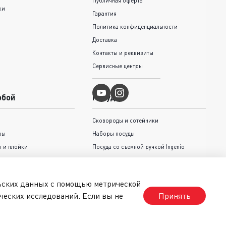
Публичная оферта
ки
Гарантия
Политика конфиденциальности
Доставка
Контакты и реквизиты
Сервисные центры
обой
Посуда
Сковороды и cотейники
ры
Наборы посуды
 и плойки
Посуда со съемной ручкой Ingenio
Кастрюли и ковши
Крышки
льских данных с помощью метрической
Коллекция Jamie Oliver Tefal
ческих исследований. Если вы не
Принять
стрижки волос
Коллекция Unlimited
Серии