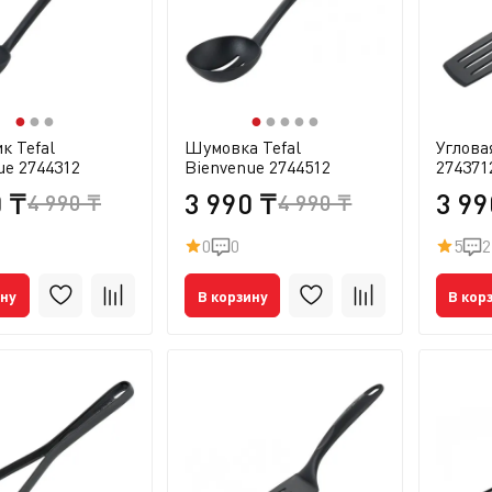
●
●
●
●
●
●
●
●
к Tefal
Шумовка Tefal
Углова
ue 2744312
Bienvenue 2744512
274371
0 ₸
3 990 ₸
3 99
4 990 ₸
4 990 ₸
0
0
5
2
ину
В корзину
В кор