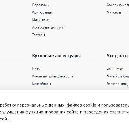
Пароварки
Соковыжимал
Фритюрницы
Миксеры
Мини-печи
Аксессуары для гриля
Тостеры
Кухонные аксессуары
Уход за с
Ножи
Фен-щетки
Кухонные принадлежности
Мультистайле
Контейнеры
Электрощипцы
Термокружки и термосы
Триммеры
Формы для выпечки Tefal
Фены
работку персональных данных: файлов cookie и пользовате
Выпрямители
х улучшения функционирования сайта и проведения статисти
Машинки для 
сайт.