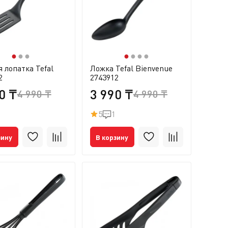
●
●
●
●
●
●
●
я лопатка Tefal
Ложка Tefal Bienvenue
2
2743912
0 ₸
3 990 ₸
4 990 ₸
4 990 ₸
5
1
зину
В корзину