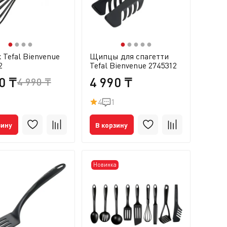
●
●
●
●
●
●
●
●
●
 Tefal Bienvenue
Щипцы для спагетти
2
Tefal Bienvenue 2745312
0 ₸
4 990 ₸
4 990 ₸
4
1
зину
В корзину
Новинка