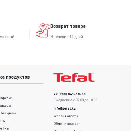
Возврат товара
иченный
В течение 14 дней
ка продуктов
+7 (700) 061-10-00
нарезки
Ежедневно с 09:00 до 18:00
ендеры
info@tefal.kz
 блендеры
Условия оплаты
шины
Обмен и возврат
байны