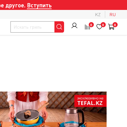
е другое.
Вступить
KZ
RU
0
0
0