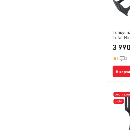
Толкушк
Tefal Bi
3 99
0
0
В корз
Бестселл
0-0-4