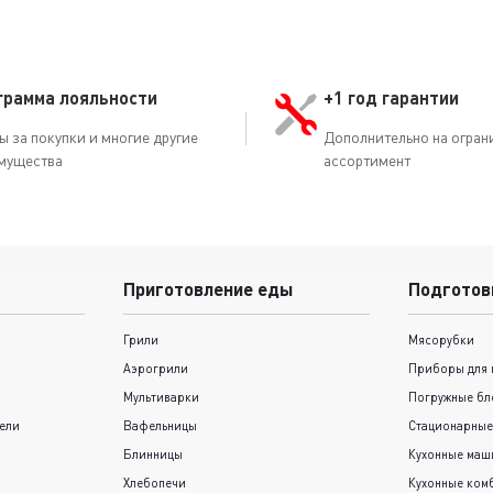
грамма лояльности
+1 год гарантии
ы за покупки и многие другие
Дополнительно на огран
мущества
ассортимент
Приготовление еды
Подготов
Грили
Мясорубки
Аэрогрили
Приборы для 
Мультиварки
Погружные бл
ели
Вафельницы
Стационарные
Блинницы
Кухонные ма
Хлебопечи
Кухонные ком