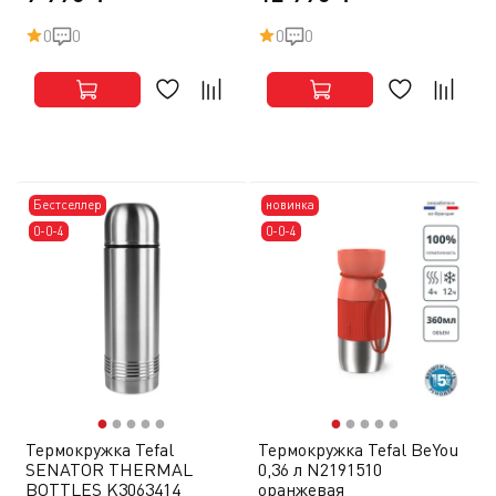
0
0
0
0
Бестселлер
новинка
0-0-4
0-0-4
●
●
●
●
●
●
●
●
●
●
Термокружка Tefal
Термокружка Tefal BeYou
SENATOR THERMAL
0,36 л N2191510
BOTTLES K3063414
оранжевая