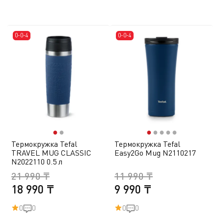
0-0-4
0-0-4
●
●
●
●
●
●
●
Термокружка Tefal
Термокружка Tefal
TRAVEL MUG CLASSIC
Easy2Go Mug N2110217
N2022110 0.5 л
21 990 ₸
11 990 ₸
18 990 ₸
9 990 ₸
0
0
0
0