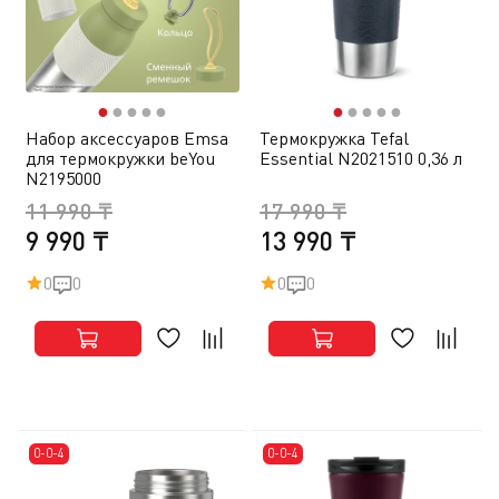
●
●
●
●
●
●
●
●
●
●
Набор аксессуаров Emsa
Термокружка Tefal
для термокружки beYou
Essential N2021510 0,36 л
N2195000
11 990 ₸
17 990 ₸
9 990 ₸
13 990 ₸
0
0
0
0
0-0-4
0-0-4