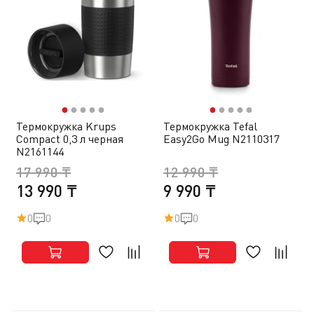
●
●
●
●
●
●
●
●
●
●
Термокружка Krups
Термокружка Tefal
Compact 0,3 л черная
Easy2Go Mug N2110317
N2161144
17 990 ₸
12 990 ₸
13 990 ₸
9 990 ₸
0
0
0
0