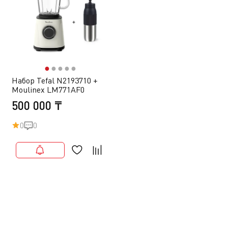
●
●
●
●
●
Набор Tefal N2193710 +
Moulinex LM771AF0
500 000 ₸
0
0