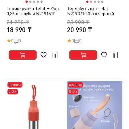
●
●
●
●
●
●
●
●
●
●
Термокружка Tefal BeYou
Термобутылка Tefal
0,36 л голубая N2191610
N2193710 0.5 л черный
21 990 ₸
23 990 ₸
18 990 ₸
20 990 ₸
0
0
0
0
новинка
новинка
0-0-4
0-0-4