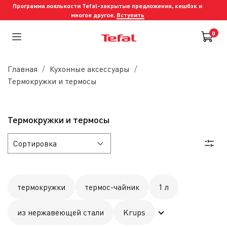
Программа лояльности Tefal-закрытые предложения, кешбэк и
многое другое.
Вступить
0
Главная
Кухонные аксессуары
Термокружки и термосы
Термокружки и термосы
термокружки
термос-чайник
1 л
из нержавеющей стали
Krups