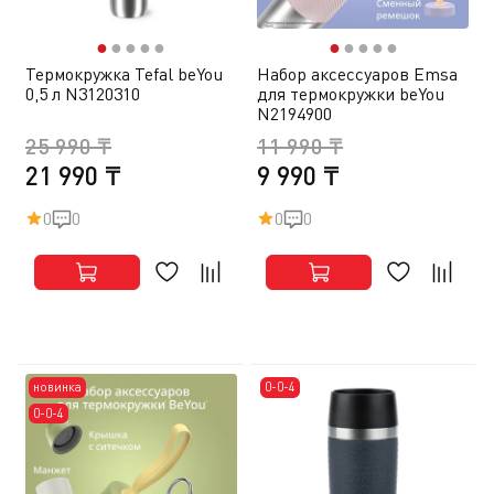
●
●
●
●
●
●
●
●
●
●
Термокружка Tefal beYou
Набор аксессуаров Emsa
0,5 л N3120310
для термокружки beYou
N2194900
25 990 ₸
11 990 ₸
21 990 ₸
9 990 ₸
0
0
0
0
новинка
0-0-4
0-0-4