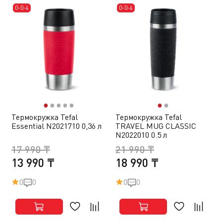
0-0-4
0-0-4
●
●
●
●
●
●
●
Термокружка Tefal
Термокружка Tefal
Essential N2021710 0,36 л
TRAVEL MUG CLASSIC
N2022010 0.5 л
17 990 ₸
21 990 ₸
13 990 ₸
18 990 ₸
0
0
0
0