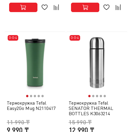
0-0-4
0-0-4
●
●
●
●
●
●
●
●
●
●
Термокружка Tefal
Термокружка Tefal
Easy2Go Mug N2110417
SENATOR THERMAL
BOTTLES K3063214
11 990 ₸
15 990 ₸
9 990 ₸
12 990 ₸