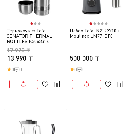
●
●
●
●
●
●
●
●
Термокружка Tefal
Набор Tefal N2193710 +
SENATOR THERMAL
Moulinex LM771BF0
BOTTLES K3063314
17 990 ₸
13 990 ₸
500 000 ₸
0
0
0
0