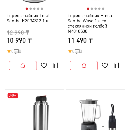
●
●
●
●
●
●
●
●
●
●
Термос-чайник Tefal
Термос-чайник Emsa
Samba K3034312 1 л
Samba Wave 1 л со
стеклянной колбой
N4010800
12 990 ₸
10 990 ₸
11 490 ₸
0
0
0
0
0-0-4