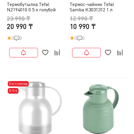
Термобутылка Tefal
Термос-чайник Tefal
N2194010 0.5 л голубой
Samba K3031312 1 л
23 990 ₸
12 990 ₸
20 990 ₸
10 990 ₸
0
0
0
0
Бестселлер
0-0-4