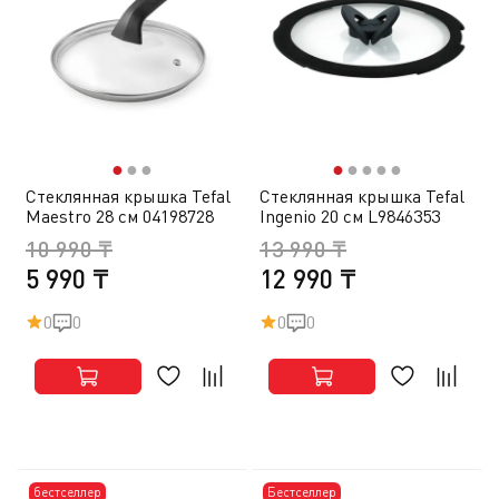
●
●
●
●
●
●
●
●
Стеклянная крышка Tefal
Стеклянная крышка Tefal
Maestro 28 см 04198728
Ingenio 20 см L9846353
10 990 ₸
13 990 ₸
5 990 ₸
12 990 ₸
0
0
0
0
бестселлер
Бестселлер