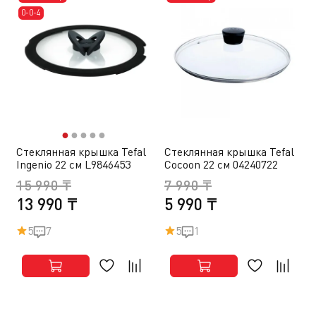
0-0-4
●
●
●
●
●
Стеклянная крышка Tefal
Стеклянная крышка Tefal
Ingenio 22 см L9846453
Cocoon 22 см 04240722
15 990 ₸
7 990 ₸
13 990 ₸
5 990 ₸
5
7
5
1