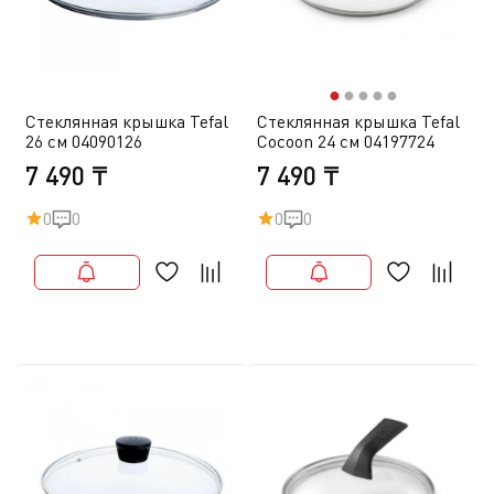
●
●
●
●
●
Стеклянная крышка Tefal
Стеклянная крышка Tefal
26 см 04090126
Cocoon 24 см 04197724
7 490 ₸
7 490 ₸
0
0
0
0