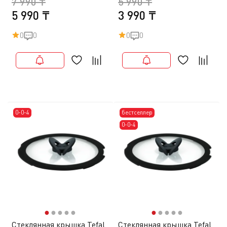
7 990 ₸
5 990 ₸
5 990 ₸
3 990 ₸
0
0
0
0
0-0-4
бестселлер
0-0-4
●
●
●
●
●
●
●
●
●
●
Стеклянная крышка Tefal
Стеклянная крышка Tefal