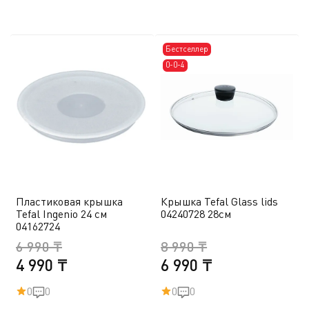
Бестселлер
0-0-4
Пластиковая крышка
Крышка Tefal Glass lids
Tefal Ingenio 24 см
04240728 28см
04162724
6 990 ₸
8 990 ₸
4 990 ₸
6 990 ₸
0
0
0
0