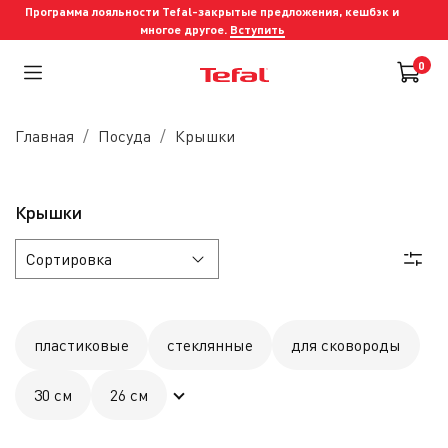
Программа лояльности Tefal-закрытые предложения, кешбэк и
многое другое.
Вступить
0
Главная
Посуда
Крышки
Крышки
пластиковые
стеклянные
для сковороды
30 см
26 см