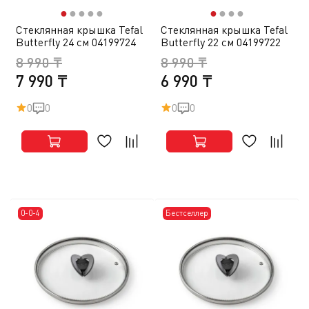
●
●
●
●
●
●
●
●
●
Стеклянная крышка Tefal
Стеклянная крышка Tefal
Butterfly 24 см 04199724
Butterfly 22 см 04199722
8 990 ₸
8 990 ₸
7 990 ₸
6 990 ₸
0
0
0
0
0-0-4
Бестселлер