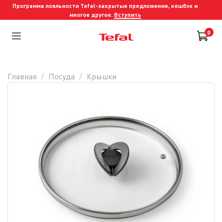
Программа лояльности Tefal-закрытые предложения, кешбэк и
многое другое.
Вступить
0
Главная
Посуда
Крышки