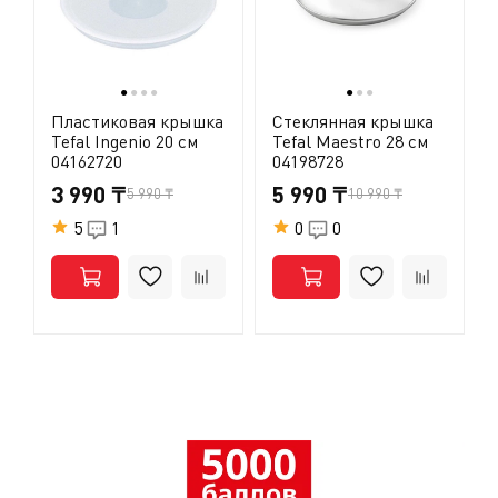
●
●
●
●
●
●
●
Пластиковая крышка
Стеклянная крышка
Tefal Ingenio 20 см
Tefal Maestro 28 см
04162720
04198728
3 990 ₸
5 990 ₸
5 990 ₸
10 990 ₸
5
1
0
0