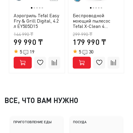
●
●
●
●
●
●
●
●
●
●
Аэрогриль Tefal Easy
Беспроводной
Fry & Grill Digital, 4.2
моющий пылесос
л EY505D15
Tefal X-Clean 4
GF5035F0
144 990 ₸
299 990 ₸
99 990 ₸
179 990 ₸
5
19
5
30
ВСЕ, ЧТО ВАМ НУЖНО
ПРИГОТОВЛЕНИЕ ЕДЫ
ПОСУДА