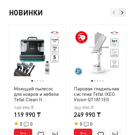
НОВИНКИ
●
●
●
●
●
●
●
●
●
●
Моющий пылесос
Паровая гладильная
для ковров и мебели
система Tefal IXEO
Tefal Clean It
Vision QT1811E0
IZ5020F0
149 990 ₸
362 990 ₸
119 990 ₸
249 990 ₸
0
0
0
0