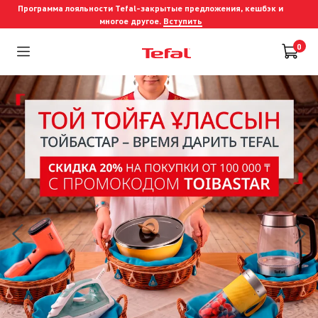
Программа лояльности Tefal-закрытые предложения, кешбэк и
многое другое.
Вступить
0