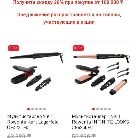
Получите скидку 20% при покупке от 100 000 ₸
Предложение распространяется на товары,
участвующие в акции
0-0-4
0-0-4
●
●
●
●
●
●
●
●
●
●
Мультистайлер 9 в 1
Мультистайлер 14 в 1
Rowenta Karl Lagerfeld
Rowenta INFINITE LOOKS
CF422LF0
CF4230F0
48 990 ₸
53 990 ₸