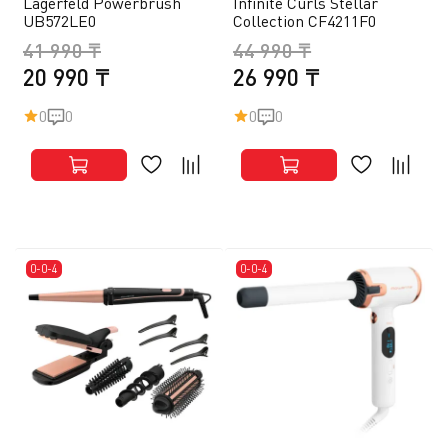
Lagerfeld Powerbrush
Infinite Curls Stellar
UB572LE0
Collection CF4211F0
41 990 ₸
44 990 ₸
20 990 ₸
26 990 ₸
0
0
0
0
0-0-4
0-0-4