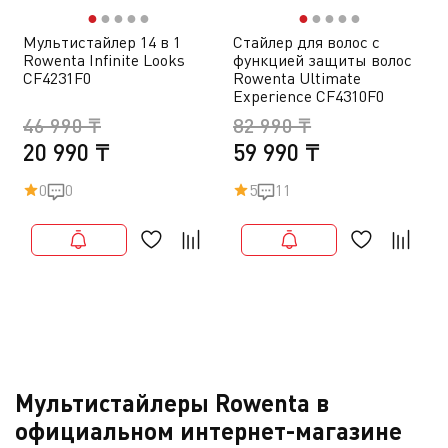
●
●
●
●
●
●
●
●
●
●
Мультистайлер 14 в 1
Стайлер для волос с
Rowenta Infinite Looks
функцией защиты волос
CF4231F0
Rowenta Ultimate
Experience CF4310F0
46 990 ₸
82 990 ₸
20 990 ₸
59 990 ₸
0
0
5
11
Мультистайлеры Rowenta в
официальном интернет-магазине