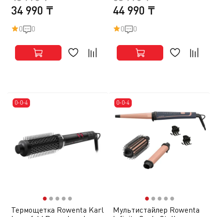
34 990 ₸
44 990 ₸
0
0
0
0
0-0-4
0-0-4
●
●
●
●
●
●
●
●
●
●
Термощетка Rowenta Karl
Мультистайлер Rowenta