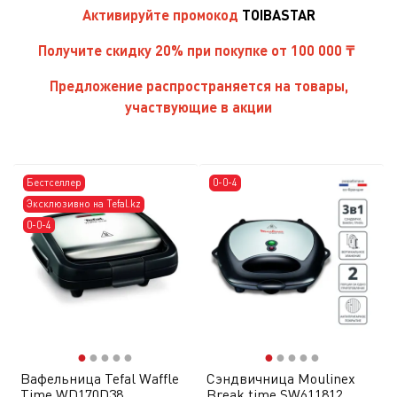
Активируйте
промокод
TOIBASTAR
Получите скидку 20% при покупке от 100 000 ₸
Предложение распространяется на товары,
участвующие в акции
Бестселлер
0-0-4
Эксклюзивно на Tefal.kz
0-0-4
●
●
●
●
●
●
●
●
●
●
Вафельница Tefal Waffle
Сэндвичница Moulinex
Time WD170D38
Break time SW611812