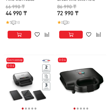
66 990 ₸
86 990 ₸
44 990 ₸
72 990 ₸
5
10
0
0
Бестселлер
0-0-4
0-0-4
●
●
●
●
●
●
●
●
●
●