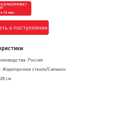
Ь В РАССРОЧКУ /
ИТ
x 12 мес
ть о поступлении
еристики
роизводства:
Россия
:
Жаропрочное стекло/Силикон
:
28 см