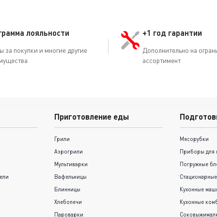
грамма лояльности
+1 год гарантии
ы за покупки и многие другие
Дополнительно на огран
мущества
ассортимент
Приготовление еды
Подготов
Грили
Мясорубки
Аэрогрили
Приборы для 
Мультиварки
Погружные бл
ели
Вафельницы
Стационарные
Блинницы
Кухонные ма
Хлебопечи
Кухонные ком
Пароварки
Соковыжимал