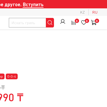
е другое.
Вступить
KZ
RU
0
0
0
ер
0-0-4
 ₸
990 ₸