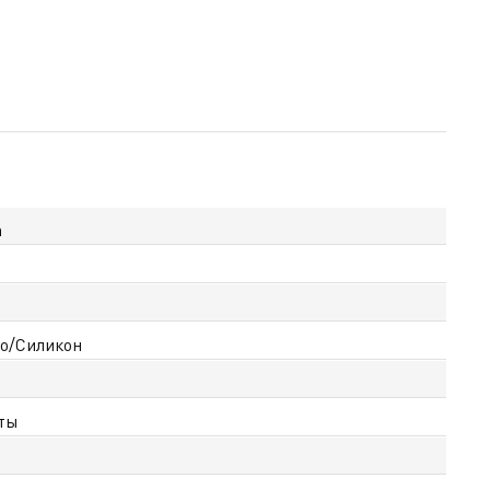
а
о/Силикон
ты