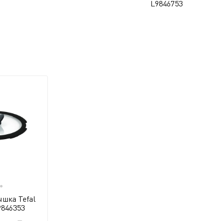
L9846753
●
шка Tefal
9846353