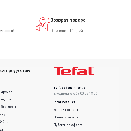
Возврат товара
иченный
В течение 14 дней
ка продуктов
+7 (700) 061-10-00
нарезки
Ежедневно с 09:00 до 18:00
ендеры
info@tefal.kz
 блендеры
Условия оплаты
шины
Обмен и возврат
байны
Публичная оферта
ки