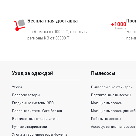
Бесплатная доставка
Про
По Алматы от 10000 ₸, остальные
Балл
регионы КЗ от 30000 ₸
преи
Уход за одеждой
Пылесосы
Утюги
Пылесосы с контейнером
Парогенераторы
Вертикальные пылесосы
Гладильные системы IXEO
Моющие пылесосы
Паровые системы Care For You
Моющие пылесосы для меб
Вертикальные отпариватели
Роботы-пылесосы
Ручные отпариватели
Аксессуары для пылесосов
Утюги и парогенераторы Rowenta