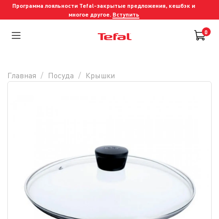
Программа лояльности Tefal-закрытые предложения, кешбэк и
многое другое.
Вступить
0
Главная
Посуда
Крышки