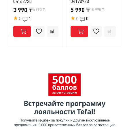
04162720
04198728
3 990 ₸
5 990 ₸
5 990 ₸
10 990 ₸
5
1
0
0