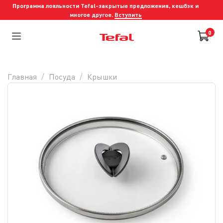
Программа лояльности Tefal-закрытые предложения, кешбэк и
многое другое.
Вступить
0
Главная
Посуда
Крышки