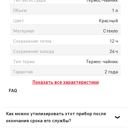
Тип аксессуара
Термос-чайник
Объем
1 л
Цвет
Красный
Материал
Стекло
Сохранение тепла
12 ч
Сохранение холода
24 ч
Тип термо
Термос-чайник
Гарантия
2 года
Показать все характеристики
FAQ
Как можно утилизировать этот прибор после
окончания срока его службы?
В приборе содержатся ценные материалы, которые