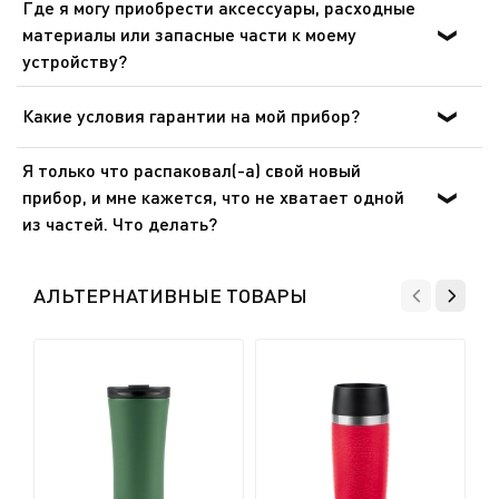
Где я могу приобрести аксессуары, расходные
могут быть подвергнуты вторичной переработке.
материалы или запасные части к моему
Отнесите его на городской пункт сбора отходов.
устройству?
Пожалуйста, перейдите в раздел «Аксессуары» веб-
сайта, чтобы легко найти то, что вам нужно для вашего
Какие условия гарантии на мой прибор?
устройства.
Дополнительные сведения содержатся в разделе
Я только что распаковал(-а) свой новый
«Гарантия» этого веб-сайта.
прибор, и мне кажется, что не хватает одной
из частей. Что делать?
Если вам кажется, что каких-то частей не хватает,
позвоните в службу поддержки, и мы поможем вам
АЛЬТЕРНАТИВНЫЕ ТОВАРЫ
найти приемлемое решение.