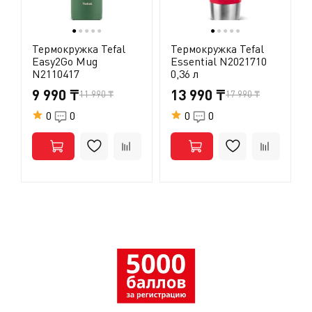
●
●
●
●
●
●
●
●
●
●
Термокружка Tefal
Термокружка Tefal
Easy2Go Mug
Essential N2021710
N2110417
0,36 л
9 990 ₸
13 990 ₸
11 990 ₸
17 990 ₸
0
0
0
0