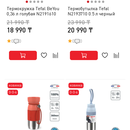
●
●
●
●
●
●
●
●
●
●
Термокружка Tefal BeYou
Термобутылка Tefal
0,36 л голубая N2191610
N2193710 0.5 л черный
21 990 ₸
23 990 ₸
18 990 ₸
20 990 ₸
0
0
0
0
новинка
новинка
0-0-4
0-0-4