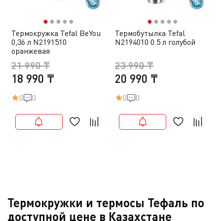
●
●
●
●
●
●
●
●
●
●
Термокружка Tefal BeYou
Термобутылка Tefal
0,36 л N2191510
N2194010 0.5 л голубой
оранжевая
21 990 ₸
23 990 ₸
18 990 ₸
20 990 ₸
0
0
0
0
Термокружки и термосы Тефаль по
доступной цене в Казахстане