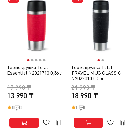
●
●
●
●
●
●
●
Термокружка Tefal
Термокружка Tefal
Essential N2021710 0,36 л
TRAVEL MUG CLASSIC
N2022010 0.5 л
17 990 ₸
21 990 ₸
13 990 ₸
18 990 ₸
0
0
0
0