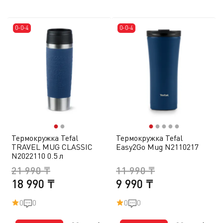
0-0-4
0-0-4
●
●
●
●
●
●
●
Термокружка Tefal
Термокружка Tefal
TRAVEL MUG CLASSIC
Easy2Go Mug N2110217
N2022110 0.5 л
21 990 ₸
11 990 ₸
18 990 ₸
9 990 ₸
0
0
0
0