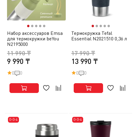
●
●
●
●
●
●
●
●
●
●
Набор аксессуаров Emsa
Термокружка Tefal
для термокружки beYou
Essential N2021510 0,36 л
N2195000
11 990 ₸
17 990 ₸
9 990 ₸
13 990 ₸
0
0
0
0
0-0-4
0-0-4