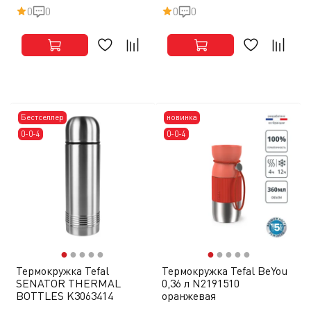
0
0
0
0
Бестселлер
новинка
0-0-4
0-0-4
●
●
●
●
●
●
●
●
●
●
Термокружка Tefal
Термокружка Tefal BeYou
SENATOR THERMAL
0,36 л N2191510
BOTTLES K3063414
оранжевая