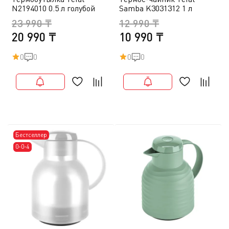
N2194010 0.5 л голубой
Samba K3031312 1 л
23 990 ₸
12 990 ₸
20 990 ₸
10 990 ₸
0
0
0
0
Бестселлер
0-0-4