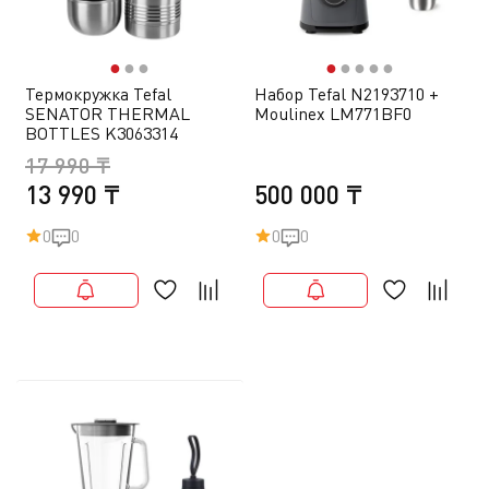
●
●
●
●
●
●
●
●
Термокружка Tefal
Набор Tefal N2193710 +
SENATOR THERMAL
Moulinex LM771BF0
BOTTLES K3063314
17 990 ₸
13 990 ₸
500 000 ₸
0
0
0
0