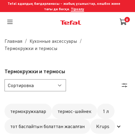
Tefal адалдық бағдарламасы – жабық ұсыныстар, кешбэк және
тағы да басқа.
Тіркелу
0
Главная
Кухонные аксессуары
Термокружки и термосы
Термокружки и термосы
термокружкалар
термос-шәйнек
1 л
тот баспайтын болаттан жасалған
Krups