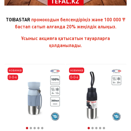
TOIBASTAR
промокодын белсендіріңіз және
100 000 ₸
бастап сатып алғанда
20% жеңілдік
алыңыз.
Ұсыныс акцияға қатысатын тауарларға
қолданылады.
новинка
новинка
0-0-4
0-0-4
●
●
●
●
●
●
●
●
●
●