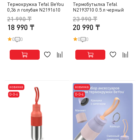
Термокружка Tefal BeYou
Термобутылка Tefal
0,36 л голубая N2191610
N2193710 0.5 л черный
21 990 ₸
23 990 ₸
18 990 ₸
20 990 ₸
0
0
0
0
новинка
новинка
0-0-4
0-0-4