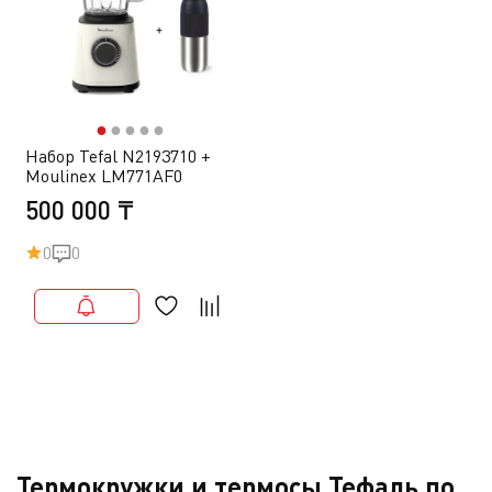
●
●
●
●
●
Набор Tefal N2193710 +
Moulinex LM771AF0
500 000 ₸
0
0
Термокружки и термосы Тефаль по