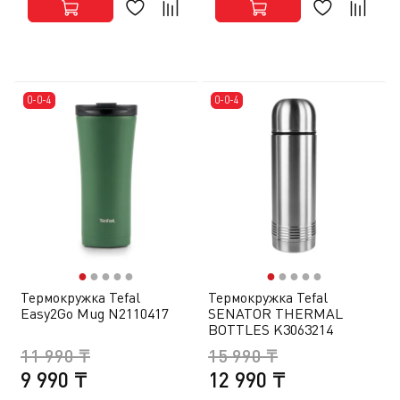
0-0-4
0-0-4
●
●
●
●
●
●
●
●
●
●
Термокружка Tefal
Термокружка Tefal
Easy2Go Mug N2110417
SENATOR THERMAL
BOTTLES K3063214
11 990 ₸
15 990 ₸
9 990 ₸
12 990 ₸