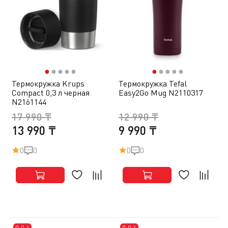
●
●
●
●
●
●
●
●
●
●
Термокружка Krups
Термокружка Tefal
Compact 0,3 л черная
Easy2Go Mug N2110317
N2161144
17 990 ₸
12 990 ₸
13 990 ₸
9 990 ₸
0
0
0
0
0-0-4
0-0-4