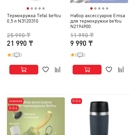
●
●
●
●
●
●
●
●
●
●
Термокружка Tefal beYou
Набор аксессуаров Emsa
0,5 л N3120310
для термокружки beYou
N2194900
25 990 ₸
11 990 ₸
21 990 ₸
9 990 ₸
0
0
0
0
новинка
0-0-4
0-0-4