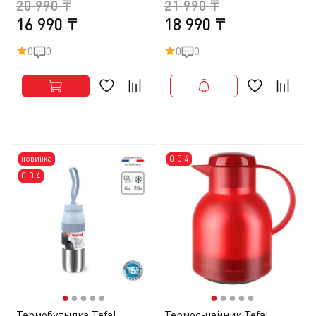
20 990 ₸
21 990 ₸
16 990 ₸
18 990 ₸
0
0
0
0
новинка
0-0-4
0-0-4
●
●
●
●
●
●
●
●
●
●
Термобутылка Tefal
Термос-чайник Tefal