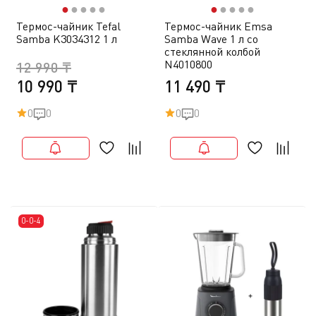
●
●
●
●
●
●
●
●
●
●
Термос-чайник Tefal
Термос-чайник Emsa
Samba K3034312 1 л
Samba Wave 1 л со
стеклянной колбой
N4010800
12 990 ₸
10 990 ₸
11 490 ₸
0
0
0
0
0-0-4