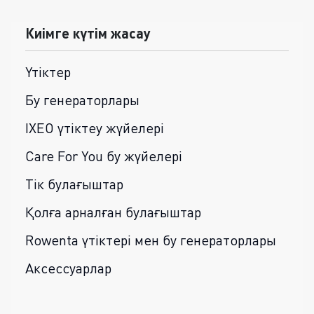
Киімге күтім жасау
Үтіктер
Бу генераторлары
IXEO үтіктеу жүйелері
Care For You бу жүйелері
Тік булағыштар
Қолға арналған булағыштар
Rowenta үтіктері мен бу генераторлары
Аксессуарлар