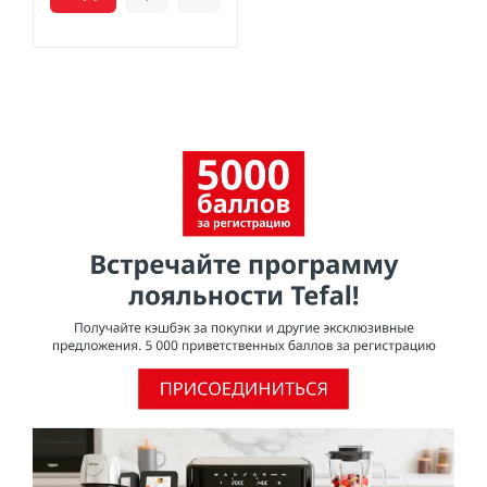
смажьте антипригарное покрытие небольшим
количеством масла. Удалите излишки масла. После
каждого использования кухонную посуду следует мыть
и протирать насухо.