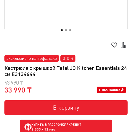
эксклюзивно на тефаль.кз
0-0-4
Кастрюля с крышкой Tefal JO Kitchen Essentials 24
см E3134644
43 990 ₸
33 990 ₸
+ 1020 баллов
В корзину
КУПИТЬ В РАССРОЧКУ / КРЕДИТ
2 833
x 12 мес