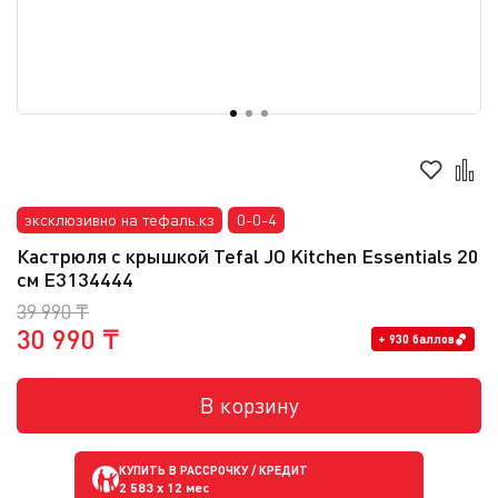
эксклюзивно на тефаль.кз
0-0-4
Кастрюля с крышкой Tefal JO Kitchen Essentials 20
см E3134444
39 990 ₸
30 990 ₸
+ 930 баллов
В корзину
КУПИТЬ В РАССРОЧКУ / КРЕДИТ
2 583
x 12 мес