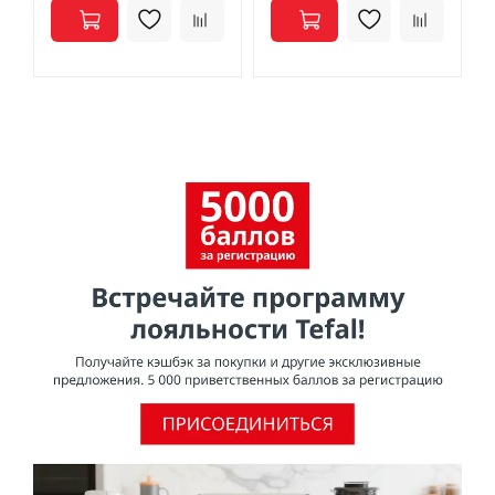
смажьте антипригарное покрытие небольшим
количеством масла. Удалите излишки масла. После
каждого использования кухонную посуду следует мыть
и протирать насухо.