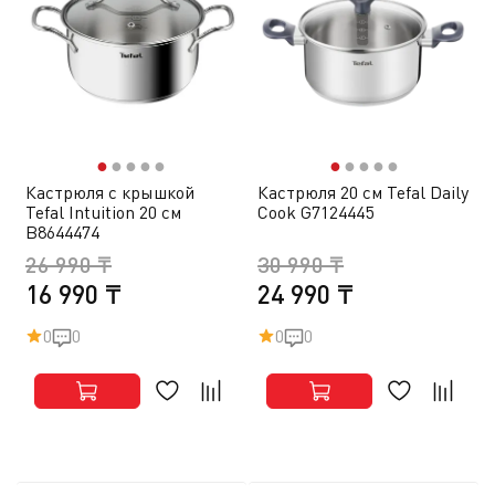
●
●
●
●
●
●
●
●
●
●
Кастрюля с крышкой
Кастрюля 20 см Tefal Daily
Tefal Intuition 20 см
Cook G7124445
B8644474
26 990 ₸
30 990 ₸
16 990 ₸
24 990 ₸
0
0
0
0