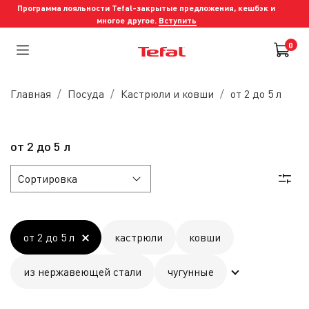
Программа лояльности Tefal-закрытые предложения, кешбэк и
многое другое.
Вступить
0
Главная
Посуда
Кастрюли и ковши
от 2 до 5 л
от 2 до 5 л
от 2 до 5 л
кастрюли
ковши
из нержавеющей стали
чугунные