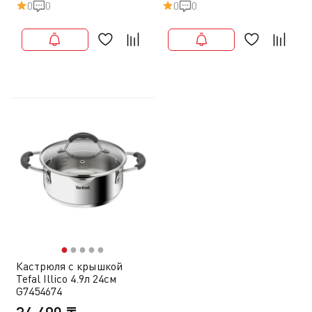
0
0
0
0
●
●
●
●
●
Кастрюля с крышкой
Tefal Illico 4.9л 24см
G7454674