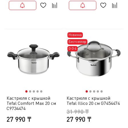
Новинка
Бестселлер
0-0-4
●
●
●
●
●
●
●
●
●
●
Кастрюля с крышкой
Кастрюля с крышкой
Tefal Comfort Max 20 см
Tefal Illico 20 см G7454474
C9734474
31 990 ₸
27 990 ₸
27 990 ₸