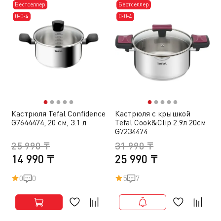
Бестселлер
Бестселлер
0-0-4
0-0-4
●
●
●
●
●
●
●
●
●
●
Кастрюля Tefal Confidence
Кастрюля с крышкой
G7644474, 20 см, 3.1 л
Tefal Cook&Clip 2.9л 20см
G7234474
25 990 ₸
31 990 ₸
14 990 ₸
25 990 ₸
0
0
5
7