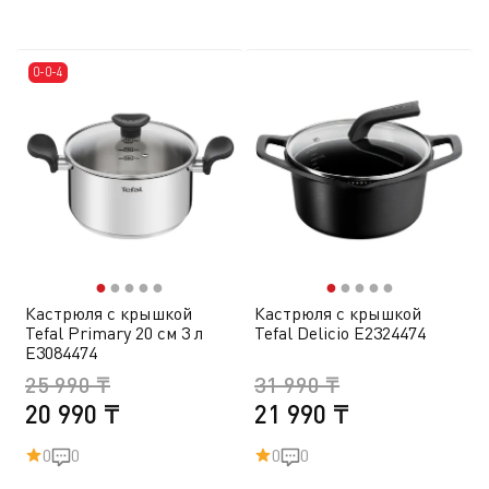
0-0-4
●
●
●
●
●
●
●
●
●
●
Кастрюля с крышкой
Кастрюля с крышкой
Tefal Primary 20 см 3 л
Tefal Delicio E2324474
E3084474
25 990 ₸
31 990 ₸
20 990 ₸
21 990 ₸
0
0
0
0