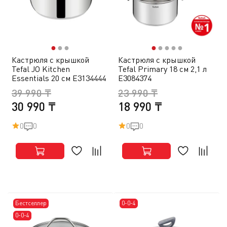
●
●
●
●
●
●
●
●
Кастрюля с крышкой
Кастрюля с крышкой
Tefal JO Kitchen
Tefal Primary 18 см 2,1 л
Essentials 20 см E3134444
E3084374
39 990 ₸
23 990 ₸
30 990 ₸
18 990 ₸
0
0
0
0
Бестселлер
0-0-4
0-0-4