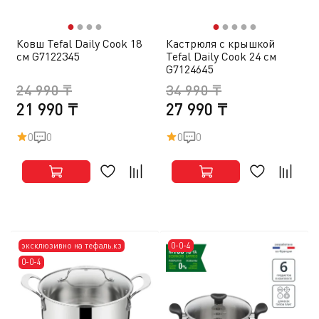
●
●
●
●
●
●
●
●
●
Ковш Tefal Daily Cook 18
Кастрюля с крышкой
см G7122345
Tefal Daily Cook 24 см
G7124645
24 990 ₸
34 990 ₸
21 990 ₸
27 990 ₸
0
0
0
0
эксклюзивно на тефаль.кз
0-0-4
0-0-4