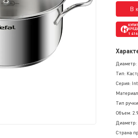
В 
КУПИТ
КРЕД
1 416
Характ
Диаметр
Тип:
Каст
Серия:
In
Материал
Тип ручк
Объем:
2.
Диаметр
Страна п