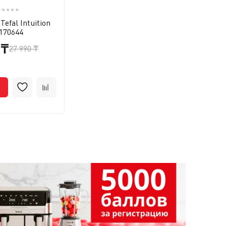
●
●
●
●
●
efal Intuition
170644
 ₸
27 990 ₸