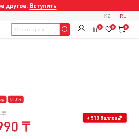
е другое.
Вступить
KZ
RU
0
0
0
ер
0-0-4
 ₸
+ 510 баллов
990 ₸