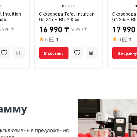
●
●
●
●
●
●
 Intuition
Сковорода Tefal Intuition
Сковорода T
444
G6 26 см B8170544
G6 28см B8
16 990 ₸
17 990
5 990 ₸
26 990 ₸
0
0
0
0
В корзину
В корзину