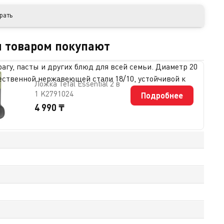
рать
м товаром покупают
 рагу, пасты и других блюд для всей семьи. Диаметр 20
ественной нержавеющей стали 18/10, устойчивой к
Ложка Tefal Essential 2 в
ать процесс приготовления, сохраняя тепло и влагу
1 K2791024
Подробнее
 аккуратный слив жидкости без брызг.
4 990 ₸
ьтаты. Прочные ручки из нержавеющей стали
также может использоваться в духовке при
сс приготовления максимально удобным. На сайте
 все товары