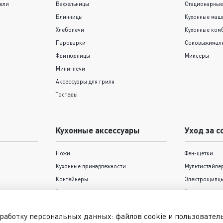
ели
Вафельницы
Стационарные
Блинницы
Кухонные ма
Хлебопечи
Кухонные ком
Пароварки
Соковыжимал
Фритюрницы
Миксеры
Мини-печи
Аксессуары для гриля
Тостеры
Кухонные аксессуары
Уход за с
Ножи
Фен-щетки
Кухонные принадлежности
Мультистайле
Контейнеры
Электрощипцы
Термокружки и термосы
Триммеры
Формы для выпечки Tefal
Фены
работку персональных данных: файлов cookie и пользовате
Выпрямители