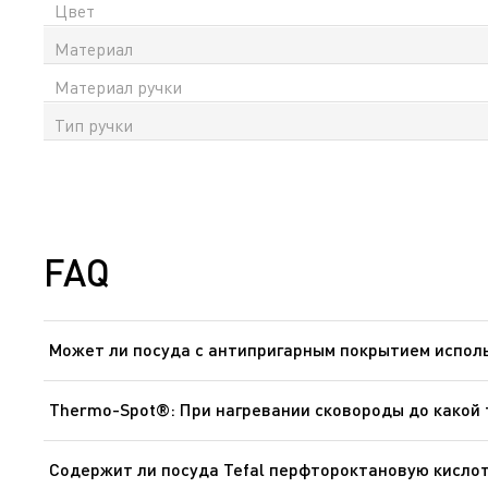
Цвет
Материал
Материал ручки
Тип ручки
FAQ
Может ли посуда с антипригарным покрытием исполь
Для приготовления пищи в духовке могут использоват
быть предварительно сняты. Посуда никогда не должн
Thermo-Spot®: При нагревании сковороды до какой
Сковороды: от 140 °C до 195 °C. Сковороды для блинов
более здоровую пищу при идеальной температуре.
Содержит ли посуда Tefal перфтороктановую кисло