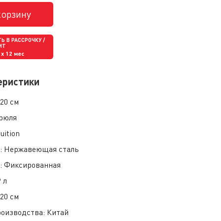
корзину
Ь В РАССРОЧКУ /
ИТ
x 12 мес
еристики
:
20 см
рюля
tuition
:
Нержавеющая сталь
и:
Фиксированная
9 л
:
20 см
роизводства:
Китай