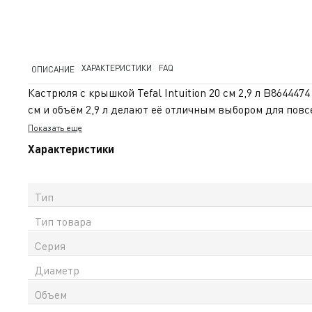
ХАРАКТЕРИСТИКИ
FAQ
ОПИСАНИЕ
Кастрюля с крышкой Tefal Intuition 20 см 2,9 л B86444
см и объём 2,9 л делают её отличным выбором для пов
коррозии и износу, что обеспечивает долгий срок служ
Показать еще
внутри. Внутренняя мерная шкала помогает точно дози
Характеристики
Инкапсулированное дно равномерно распределяет тепл
гарантируют безопасный и комфортный захват. Кастрюл
температуре до 250°C. Серия Intuition сочетает проч
Тип
tefal.kz доступна официальная гарантия в Казахстане и
Тип товара
Серия
Диаметр
Объем