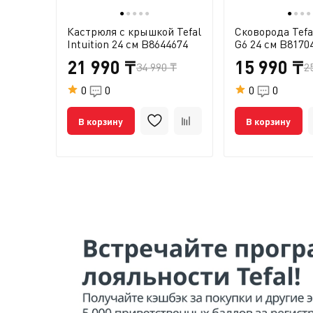
●
●
●
●
●
●
●
●
●
Кастрюля с крышкой Tefal
Сковорода Tefal
Intuition 24 см B8644674
G6 24 см B8170
21 990 ₸
15 990 ₸
34 990 ₸
2
0
0
0
0
В корзину
В корзину