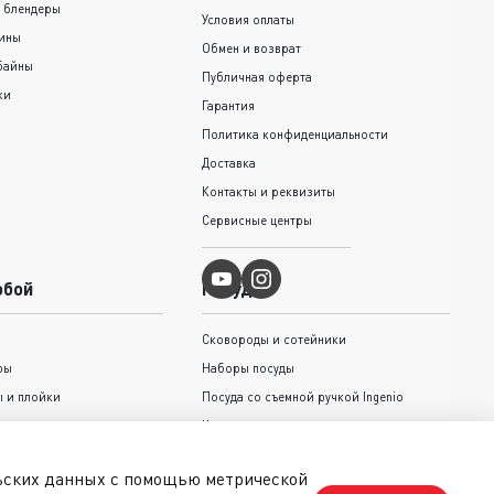
 блендеры
Условия оплаты
шины
Обмен и возврат
байны
Публичная оферта
ки
Гарантия
Политика конфиденциальности
Доставка
Контакты и реквизиты
Сервисные центры
обой
Посуда
Сковороды и cотейники
ры
Наборы посуды
 и плойки
Посуда со съемной ручкой Ingenio
Кастрюли и ковши
Крышки
льских данных с помощью метрической
Коллекция Jamie Oliver Tefal