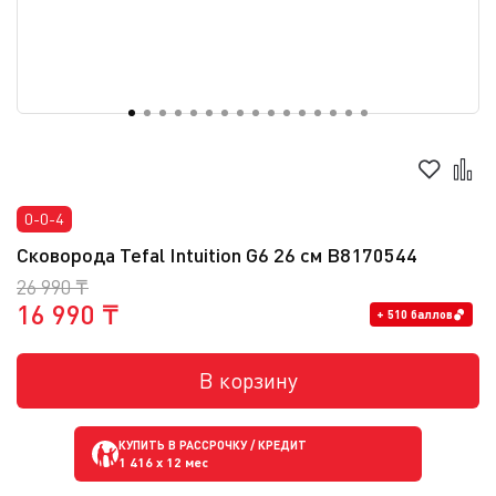
0-0-4
Сковорода Tefal Intuition G6 26 см B8170544
26 990 ₸
16 990 ₸
+ 510 баллов
В корзину
КУПИТЬ В РАССРОЧКУ / КРЕДИТ
1 416
x 12 мес