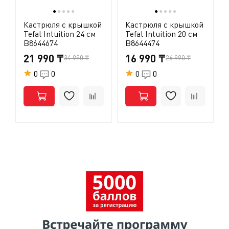
и т.д.).
●
●
●
●
●
●
●
●
●
●
Кастрюля с крышкой
Кастрюля с крышкой
Tefal Intuition 24 см
Tefal Intuition 20 см
B8644674
B8644474
21 990 ₸
16 990 ₸
34 990 ₸
26 990 ₸
0
0
0
0