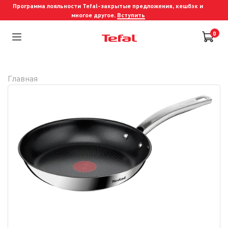
Программа лояльности Tefal-закрытые предложения, кешбэк и
многое другое.
Вступить
0
Главная