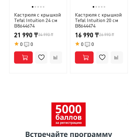
и т.д.).
●
●
●
●
●
●
●
●
●
●
Кастрюля с крышкой
Кастрюля с крышкой
Tefal Intuition 24 см
Tefal Intuition 20 см
B8644674
B8644474
21 990 ₸
16 990 ₸
34 990 ₸
26 990 ₸
0
0
0
0