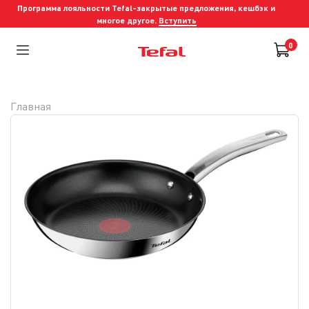
Программа лояльности Tefal-закрытые предложения, кешбэк и
многое другое.
Вступить
0
Главная