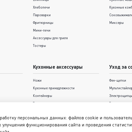
Хлебопечи
Кухонные ком
Пароварки
Соковыжимал
Фритюрницы
Миксеры
Мини-печи
Аксессуары для гриля
Тостеры
Кухонные аксессуары
Уход за с
Ножи
Фен-щетки
Кухонные принадлежности
Мультистайле
Контейнеры
Электрощипцы
Термокружки и термосы
Триммеры
Формы для выпечки Tefal
Фены
работку персональных данных: файлов cookie и пользовате
Выпрямители
х улучшения функционирования сайта и проведения статисти
Машинки для 
сайт.