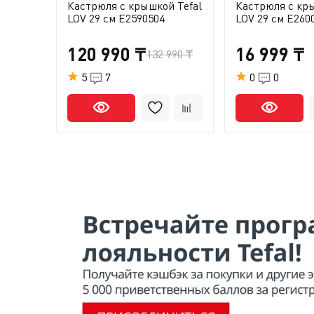
Кастрюля с крышкой Tefal
Кастрюля с кры
LOV 29 см E2590504
LOV 29 см E260
120 990 ₸
16 999 ₸
132 990 ₸
5
7
0
0