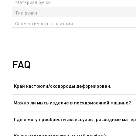
Материал ручки
Тип ручки
Совместимость с плитами
FAQ
Край кастрюли/сковороды деформирован.
Чрезмерное внешнее усилие, прилагаемое к кастрюлям
тепла в процессе приготовления кастрюля/сковорода 
Можно ли мыть изделие в посудомоечной машине?
Для продления срока службы изделий рекомендуется м
Где я могу приобрести аксессуары, расходные матер
Пожалуйста, перейдите в раздел «Аксессуары» веб-сайт
Какие условия гарантии на мой прибор?