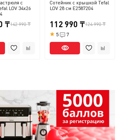
кастрюля с
Сотейник с крышкой Tefal
Кастрю
fal LOV 34х26
LOV 28 см E2587204
LOV 7.
4
0 ₸
112 990 ₸
19 
142 990 ₸
124 990 ₸
5
7
0