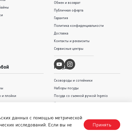
Обмен и возврат
байны
Публичная оферта
ки
Гарантия
Политика конфиденциальности
Доставка
Контакты и реквизиты
Сервисные центры
обой
Посуда
Сковороды и cотейники
ры
Наборы посуды
 и плойки
Посуда со съемной ручкой Ingenio
Кастрюли и ковши
Крышки
льских данных с помощью метрической
Коллекция Jamie Oliver Tefal
ческих исследований. Если вы не
Принять
стрижки волос
Коллекция Unlimited