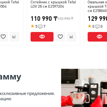
шкой Tefal
Сотейник с крышкой Tefal
Овальная 
0504
LOV 28 см E2597204
крышкой Te
см E258060
110 990 ₸
129 99
122 990 ₸
5
7
0
0