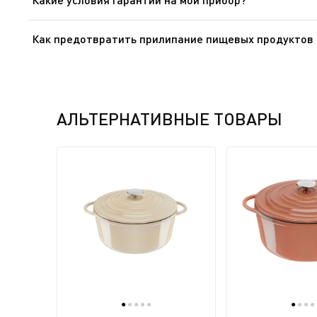
Дополнительные сведения содержатся в разделе «Гара
Как предотвратить прилипание пищевых продуктов 
Сковорода (кастрюля) с антипригарным покрытием: П
посуда нуждается в надлежащем уходе. Для этого, п
ковш небольшим количеством растительного масла, за
регулярно моется в посудомоечной машине. Также необ
АЛЬТЕРНАТИВНЫЕ ТОВАРЫ
металлических принадлежностей (кухонных лопаток, п
приготовлении пищи рекомендуется использовать немн
случае пригорания пищи, замочите посуду в мыльном р
покрытия появляются невыводимые пятна. Это никак н
Предварительно разогретая сковорода и медленный о
сковороду на медленном или среднем огне в течение о
в разные стороны. Разогрев сковороду, вылейте 2-3 ч
звук, с которым продукты соприкасаются со сковородо
прилипание. НИКОГДА не используйте спреи для приг
●
●
●
●
●
●
●
●
●