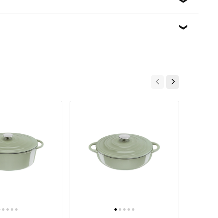
 для защиты продуктов от пригорания. Однако такая
вым использованием смажьте сковороду/кастрюлю/
е данную процедуру, если сковорода/кастрюля/ковш
ин, в частности связанного с использованием
ворода (кастрюля) с керамическим покрытием: При
ольше усилий и больше жидкости для мытья посуды. В
уксуса. Со временем на поверхности керамического
ности для здоровья. Посуда из нержавеющей стали:
ржавеющей стали без прилипания. Разогрейте
обрызгайте на нее водой — капли должны отскакивать
сла, чтобы покрыть дно варочной поверхности. Если
емпература слишком высока и может произойти
●
●
●
●
●
●
●
●
●
●