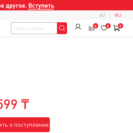
е другое.
Вступить
KZ
RU
0
0
0
599 ₸
ть о поступлении