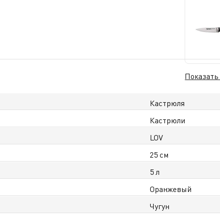
Показать
Кастрюля
Кастрюли
LOV
25 см
5 л
Оранжевый
Чугун