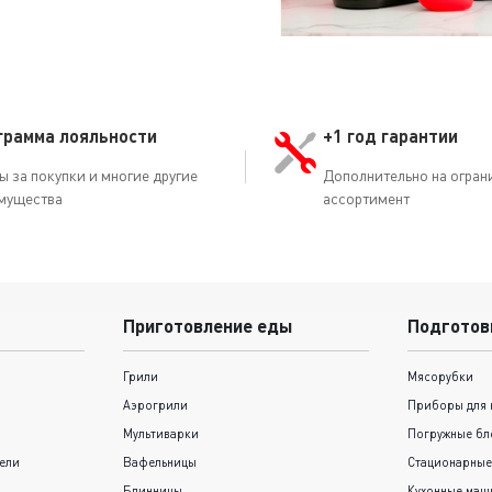
грамма лояльности
+1 год гарантии
ы за покупки и многие другие
Дополнительно на огран
мущества
ассортимент
Приготовление еды
Подготов
Грили
Мясорубки
Аэрогрили
Приборы для 
Мультиварки
Погружные бл
ели
Вафельницы
Стационарные
Блинницы
Кухонные ма