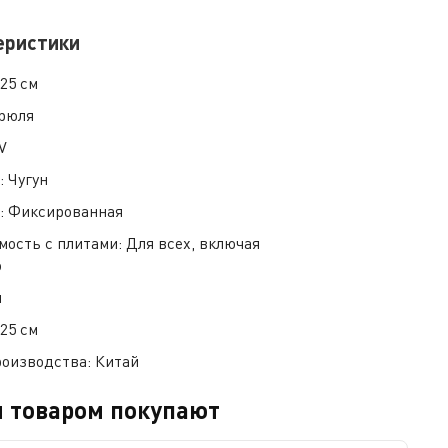
еристики
:
25 см
рюля
V
:
Чугун
и:
Фиксированная
мость с плитами:
Для всех, включая
ю
л
:
25 см
роизводства:
Китай
м товаром покупают