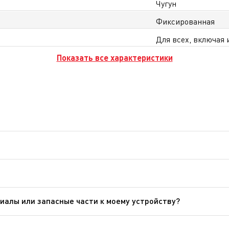
Чугун
Фиксированная
Для всех, включая
Показать все характеристики
 или сковородам в результате, например, их падения или уд
не деформируются.)
ойка только вручную теплой водой и неабразивной губкой.
иалы или запасные части к моему устройству?
а, чтобы легко найти то, что вам нужно для вашего устройст