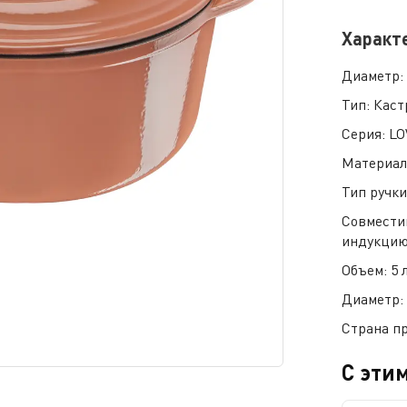
Характ
Диаметр
Тип:
Каст
Серия:
LO
Материал
Тип ручк
Совмести
индукци
Объем:
5 
Диаметр
Страна п
С эти