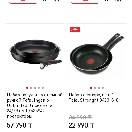
0-0-4
●
●
●
●
●
●
●
●
●
Набор посуды со съемной
Набор сковород 2 в 1
ручкой Tefal Ingenio
Tefal Strenght 04231810
Unlimited 3 предмета
24/28 см L7638942 +
протекторы
34 990 ₸
57 790 ₸
22 990 ₸