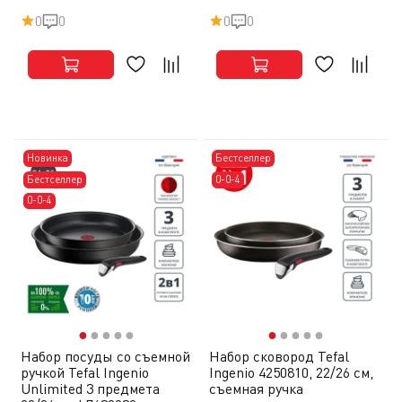
0
0
0
0
Новинка
Бестселлер
Бестселлер
0-0-4
0-0-4
●
●
●
●
●
●
●
●
●
●
Набор посуды со съемной
Набор сковород Tefal
ручкой Tefal Ingenio
Ingenio 4250810, 22/26 см,
Unlimited 3 предмета
съемная ручка