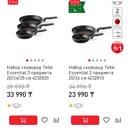
0-0-4
0-0-4
●
●
●
●
●
●
●
●
●
●
Набор сковород Tefal
Набор сковород Tefal
Essential 3 предмета
Essential 2 предмета
20/24/28 см 4232820
20/26 см 4232810
39 990 ₸
34 990 ₸
33 990 ₸
23 990 ₸
0
0
0
0