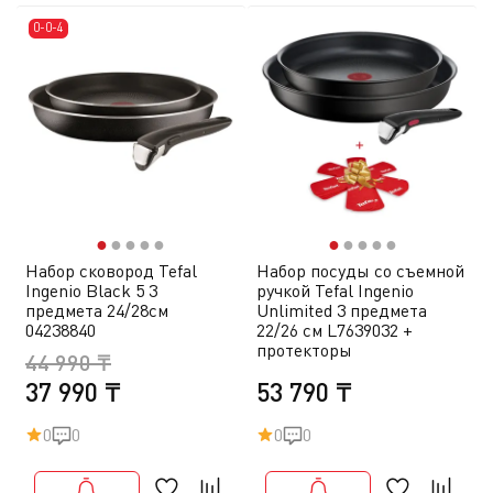
0-0-4
●
●
●
●
●
●
●
●
●
●
Набор сковород Tefal
Набор посуды со съемной
Ingenio Black 5 3
ручкой Tefal Ingenio
предмета 24/28см
Unlimited 3 предмета
04238840
22/26 см L7639032 +
протекторы
44 990 ₸
37 990 ₸
53 790 ₸
0
0
0
0