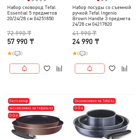
Набор сковород Tefal
Набор посуды со съемной
Essential 5 предметов
ручкой Tefal Ingenio
20/24/28 см 04251850
Brown Handle 3 предмета
24/28 см 04217820
72 990 ₸
41 990 ₸
57 990 ₸
24 990 ₸
0
0
0
0
бестселлер
Эксклюзивно на Tefal.kz
эксклюзивно на тефаль.кз
0-0-4
0-0-4