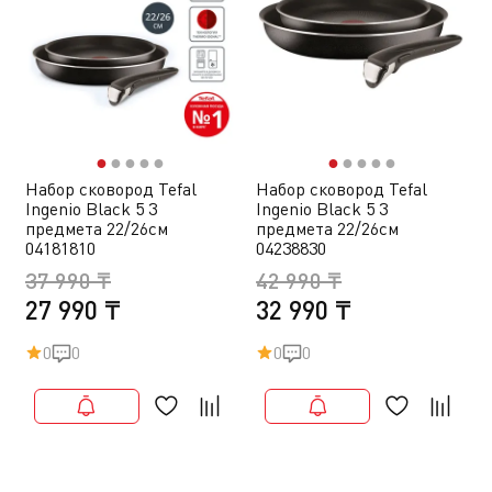
●
●
●
●
●
●
●
●
●
●
Набор сковород Tefal
Набор сковород Tefal
Ingenio Black 5 3
Ingenio Black 5 3
предмета 22/26см
предмета 22/26см
04181810
04238830
37 990 ₸
42 990 ₸
27 990 ₸
32 990 ₸
0
0
0
0