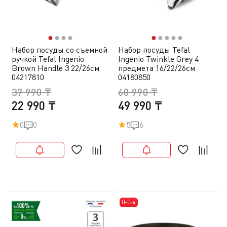
●
●
●
●
●
●
●
●
●
Набор посуды со съемной
Набор посуды Tefal
ручкой Tefal Ingenio
Ingenio Twinkle Grey 4
Brown Handle 3 22/26см
предмета 16/22/26см
04217810
04180850
37 990 ₸
60 990 ₸
22 990 ₸
49 990 ₸
0
0
5
6
0-0-4