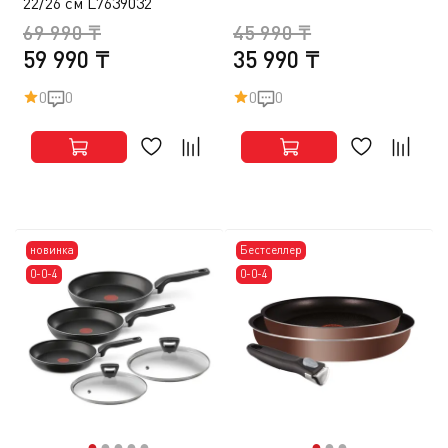
22/26 см L7639032
69 990 ₸
45 990 ₸
59 990 ₸
35 990 ₸
0
0
0
0
новинка
Бестселлер
0-0-4
0-0-4
●
●
●
●
●
●
●
●