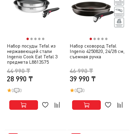
●
●
●
●
●
●
●
●
●
●
Набор посуды Tefal из
Набор сковород Tefal
нержавеющей стали
Ingenio 4250820, 24/28 см,
Ingenio Cook Eat Tefal 3
съемная ручка
предмета L8813S75
44 990 ₸
46 990 ₸
28 990 ₸
39 990 ₸
0
0
0
0