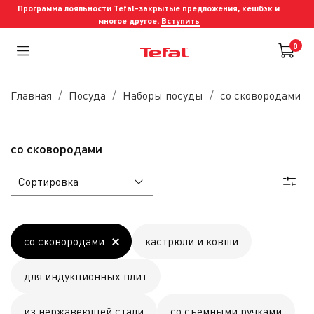
Программа лояльности Tefal-закрытые предложения, кешбэк и
многое другое.
Вступить
0
Главная
Посуда
Наборы посуды
со сковородами
со сковородами
со сковородами
кастрюли и ковши
для индукционных плит
из нержавеющей стали
со съемными ручками