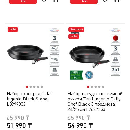
0-0-4
Новинка
0-0-4
●
●
●
●
●
●
●
●
●
●
Набор сковород Tefal
Набор посуды со съемной
Ingenio Black Stone
ручкой Tefal Ingenio Daily
L3999032
Chef Black 3 предмета
24/28 см L7629553
65 990 ₸
65 990 ₸
51 990 ₸
54 990 ₸