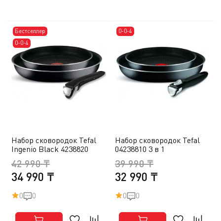
Бестселлер
0-0-4
0-0-4
Набор сковородок Tefal
Набор сковородок Tefal
Ingenio Black 4238820
04238810 3 в 1
42 990 ₸
39 990 ₸
34 990 ₸
32 990 ₸
0
0
0
0