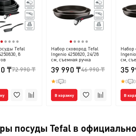
●
●
●
●
●
●
●
●
●
●
осуды Tefal
Набор сковород Tefal
Набор 
4250830, 8
Ingenio 4250820, 24/28
Ingenio
тов
см, съемная ручка
см, съ
90 ₸
39 990 ₸
35 9
72 990 ₸
46 990 ₸
0
0
0
0
ину
В корзину
В кор
ры посуды Tefal в официальн