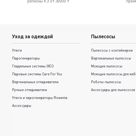
регионы КЗ от 30000 ₸
преи
Уход за одеждой
Пылесосы
Утюги
Пылесосы с контейнером
Парогенераторы
Вертикальные пылесосы
Гладильные системы IXEO
Моющие пылесосы
Паровые системы Care For You
Моющие пылесосы для меб
Вертикальные отпариватели
Роботы-пылесосы
Ручные отпариватели
Аксессуары для пылесосов
Утюги и парогенераторы Rowenta
Аксессуары