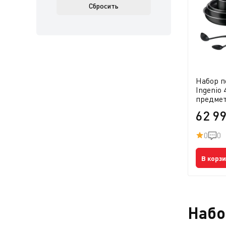
Сбросить
Набор п
Ingenio 
предме
62 9
0
0
В корз
Набо