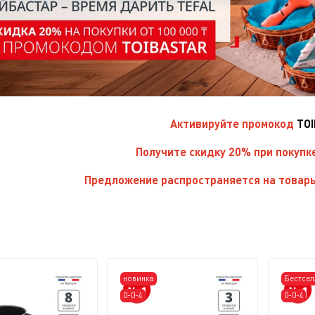
Активируйте
промокод
TO
Получите скидку 20% при покупк
Предложение распространяется на товары
новинка
Бестсел
0-0-4
0-0-4