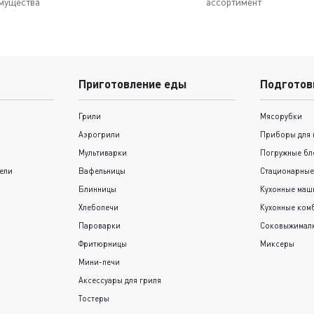
мущества
ассортимент
Приготовление еды
Подготов
Грили
Мясорубки
Аэрогрили
Приборы для 
Мультиварки
Погружные бл
ели
Вафельницы
Стационарные
Блинницы
Кухонные ма
Хлебопечи
Кухонные ком
Пароварки
Соковыжимал
Фритюрницы
Миксеры
Мини-печи
Аксессуары для гриля
Тостеры