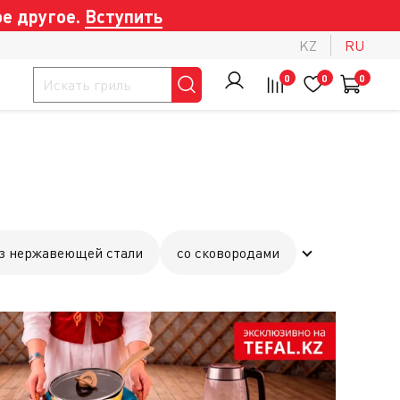
е другое.
Вступить
KZ
RU
0
0
0
з нержавеющей стали
со сковородами