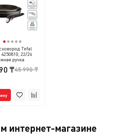
●
●
●
●
●
сковород Tefal
 4250810, 22/26
емная ручка
90 ₸
45 990 ₸
зину
ом интернет-магазине