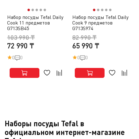
●
●
●
●
●
●
●
●
●
●
Набор посуды Tefal Daily
Набор посуды Tefal Daily
Cook 11 предметов
Cook 9 предметов
G713SB45
G713S974
103 990 ₸
82 990 ₸
72 990 ₸
65 990 ₸
0
0
0
0
Наборы посуды Tefal в
официальном интернет-магазине