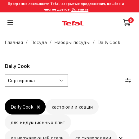
Программа лояльности Tefal-закрытые предложения, кешбэк и
многое другое.
Вступить
0
Главная
Посуда
Наборы посуды
Daily Cook
Daily Cook
Daily Cook
кастрюли и ковши
для индукционных плит
из нержавеющей стали
со сковородами