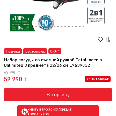
Новинка
Бестселлер
0-0-4
Набор посуды со съемной ручкой Tefal Ingenio
Unlimited 3 предмета 22/26 см L7639032
69 990 ₸
59 990 ₸
+ 1800 баллов
В корзину
КУПИТЬ В РАССРОЧКУ / КРЕДИТ
5 000
x 12 мес