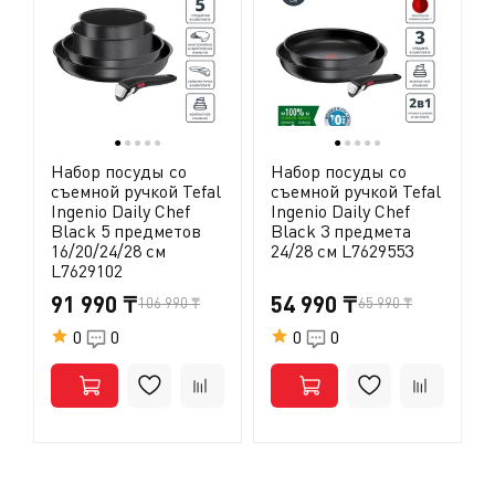
изделиях Tefal с антипригарным покрытием.
●
●
●
●
●
●
●
●
●
●
Набор посуды со
Набор посуды со
съемной ручкой Tefal
съемной ручкой Tefal
Ingenio Daily Chef
Ingenio Daily Chef
Black 5 предметов
Black 3 предмета
16/20/24/28 см
24/28 см L7629553
L7629102
91 990 ₸
54 990 ₸
106 990 ₸
65 990 ₸
0
0
0
0