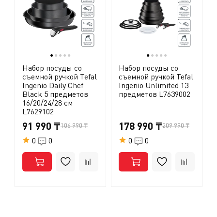
изделиях Tefal с антипригарным покрытием.
●
●
●
●
●
●
●
●
●
●
Набор посуды со
Набор посуды со
съемной ручкой Tefal
съемной ручкой Tefal
Ingenio Daily Chef
Ingenio Unlimited 13
Black 5 предметов
предметов L7639002
16/20/24/28 см
L7629102
91 990 ₸
178 990 ₸
106 990 ₸
209 990 ₸
0
0
0
0