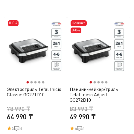
0-0-4
Новинка
0-0-4
●
●
●
●
●
●
●
●
●
●
Электрогриль Tefal Inicio
Панини-мейкер/гриль
Classic GC271D10
Tefal Inicio Adjust
GC272D10
78 990 ₸
83 990 ₸
64 990 ₸
49 990 ₸
5
8
4
6