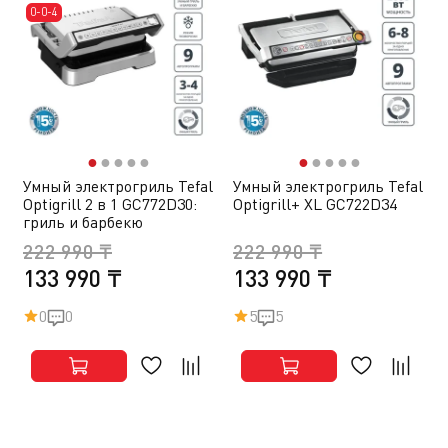
0-0-4
●
●
●
●
●
●
●
●
●
●
Умный электрогриль Tefal
Умный электрогриль Tefal
Optigrill 2 в 1 GC772D30:
Optigrill+ XL GC722D34
гриль и барбекю
222 990 ₸
222 990 ₸
133 990 ₸
133 990 ₸
0
0
5
5