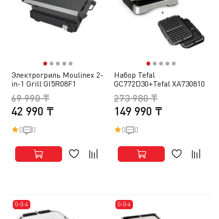
●
●
●
●
●
●
●
●
●
●
Электрогриль Moulinex 2-
Набор Tefal
in-1 Grill GI5R08F1
GC772D30+Tefal XA730810
69 990 ₸
273 980 ₸
42 990 ₸
149 990 ₸
0
0
0
0
0-0-4
0-0-4