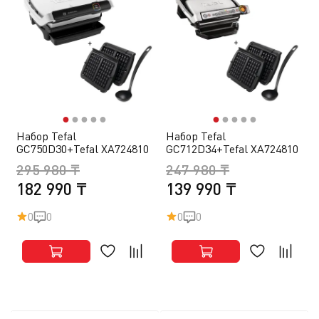
●
●
●
●
●
●
●
●
●
●
Набор Tefal
Набор Tefal
GC750D30+Tefal XA724810
GC712D34+Tefal XA724810
295 980 ₸
247 980 ₸
182 990 ₸
139 990 ₸
0
0
0
0