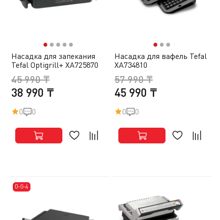
●
●
●
●
●
●
●
●
Насадка для запекания
Насадка для вафель Tefal
Tefal Optigrill+ XA725870
XA734810
45 990 ₸
57 990 ₸
38 990 ₸
45 990 ₸
0
0
0
0
0-0-4