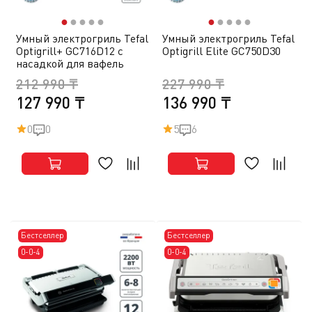
●
●
●
●
●
●
●
●
●
●
Умный электрогриль Tefal
Умный электрогриль Tefal
Optigrill+ GC716D12 с
Optigrill Elite GC750D30
насадкой для вафель
212 990 ₸
227 990 ₸
127 990 ₸
136 990 ₸
0
0
5
6
Бестселлер
Бестселлер
0-0-4
0-0-4