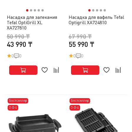
●
●
●
●
●
●
●
●
●
●
Насадка для запекания
Насадка для вафель Tefal
Tefal OptiGrill XL
Optigrill XA724810
XA727810
50 990 ₸
67 990 ₸
43 990 ₸
55 990 ₸
0
0
0
0
Бестселлер
Бестселлер
0-0-4
0-0-4