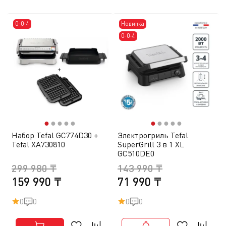
0-0-4
Новинка
0-0-4
●
●
●
●
●
●
●
●
●
●
Набор Tefal GC774D30 +
Электрогриль Tefal
Tefal XA730810
SuperGrill 3 в 1 XL
GC510DE0
299 980 ₸
143 990 ₸
159 990 ₸
71 990 ₸
0
0
0
0