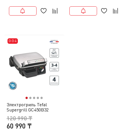
0-0-4
●
●
●
●
●
Электрогриль Tefal
Supergrill GC450B32
120 990 ₸
60 990 ₸