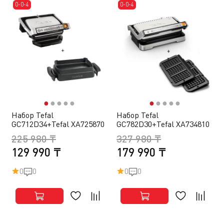
0-0-4
0-0-4
●
●
●
●
●
●
●
●
●
●
Набор Tefal
Набор Tefal
GC712D34+Tefal XA725870
GC782D30+Tefal XA734810
225 980 ₸
327 980 ₸
129 990 ₸
179 990 ₸
0
0
0
0