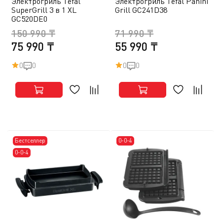
Электрогриль Tefal
Электрогриль Tefal Panini
SuperGrill 3 в 1 XL
Grill GC241D38
GC520DE0
150 990 ₸
71 990 ₸
75 990 ₸
55 990 ₸
0
0
0
0
Бестселлер
0-0-4
0-0-4