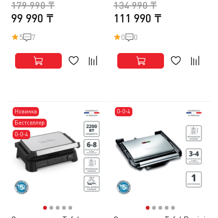
179 990 ₸
134 990 ₸
99 990 ₸
111 990 ₸
5
7
0
0
Новинка
0-0-4
Бестселлер
0-0-4
●
●
●
●
●
●
●
●
●
●