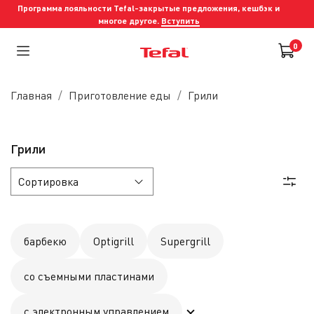
Программа лояльности Tefal-закрытые предложения, кешбэк и
многое другое.
Вступить
0
Главная
Приготовление еды
Грили
Грили
барбекю
Optigrill
Supergrill
со съемными пластинами
с электронным управлением