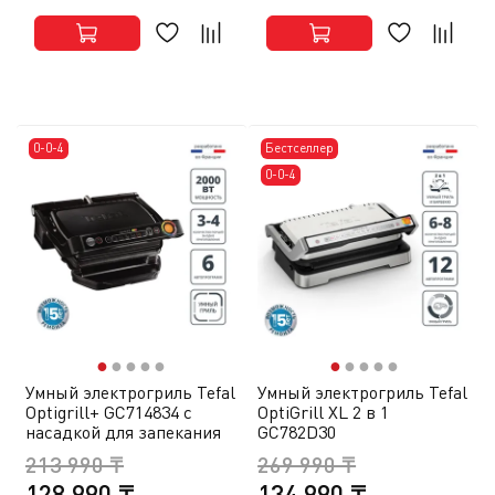
0-0-4
Бестселлер
0-0-4
●
●
●
●
●
●
●
●
●
●
Умный электрогриль Tefal
Умный электрогриль Tefal
Optigrill+ GC714834 c
OptiGrill XL 2 в 1
насадкой для запекания
GC782D30
213 990 ₸
269 990 ₸
128 990 ₸
134 990 ₸