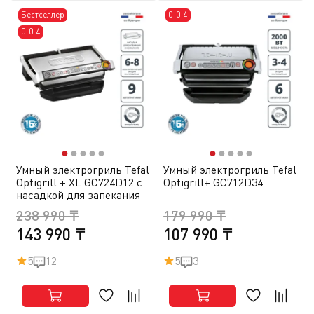
Бестселлер
0-0-4
0-0-4
●
●
●
●
●
●
●
●
●
●
Умный электрогриль Tefal
Умный электрогриль Tefal
Optigrill + XL GC724D12 c
Optigrill+ GC712D34
насадкой для запекания
238 990 ₸
179 990 ₸
143 990 ₸
107 990 ₸
5
12
5
3