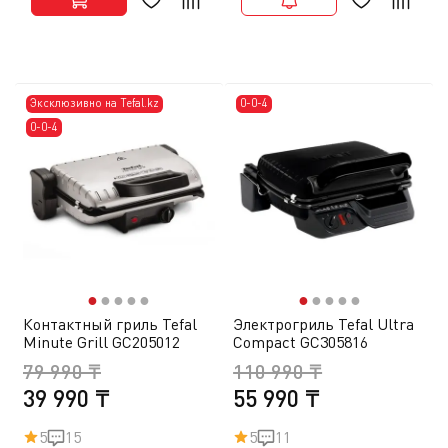
Эксклюзивно на Tefal.kz
0-0-4
0-0-4
●
●
●
●
●
●
●
●
●
●
Контактный гриль Tefal
Электрогриль Tefal Ultra
Minute Grill GC205012
Compact GC305816
79 990 ₸
110 990 ₸
39 990 ₸
55 990 ₸
5
15
5
11