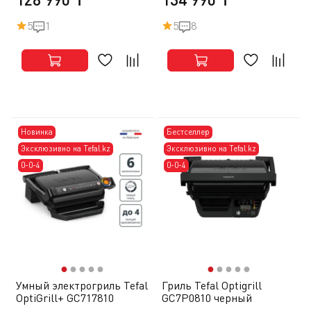
5
1
5
8
Новинка
Бестселлер
Эксклюзивно на Tefal.kz
Эксклюзивно на Tefal.kz
0-0-4
0-0-4
●
●
●
●
●
●
●
●
●
●
Умный электрогриль Tefal
Гриль Tefal Optigrill
OptiGrill+ GC717810
GC7P0810 черный