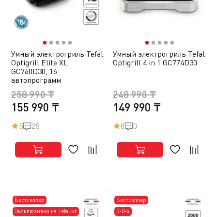
●
●
●
●
●
●
●
●
●
●
Умный электрогриль Tefal
Умный электрогриль Tefal
Optigrill Elite XL
Optigrill 4 in 1 GC774D30
GC760D30, 16
автопрограмм
258 990 ₸
248 990 ₸
155 990 ₸
149 990 ₸
5
25
0
0
Бестселлер
Бестселлер
Эксклюзивно на Tefal.kz
0-0-4