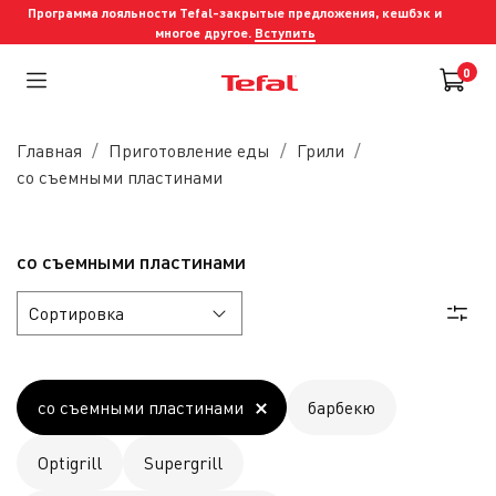
Программа лояльности Tefal-закрытые предложения, кешбэк и
многое другое.
Вступить
0
Главная
Приготовление еды
Грили
со съемными пластинами
со съемными пластинами
со съемными пластинами
барбекю
Optigrill
Supergrill