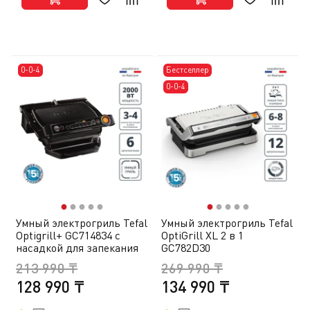
0-0-4
Бестселлер
0-0-4
●
●
●
●
●
●
●
●
●
●
Умный электрогриль Tefal
Умный электрогриль Tefal
Optigrill+ GC714834 c
OptiGrill XL 2 в 1
насадкой для запекания
GC782D30
213 990 ₸
269 990 ₸
128 990 ₸
134 990 ₸