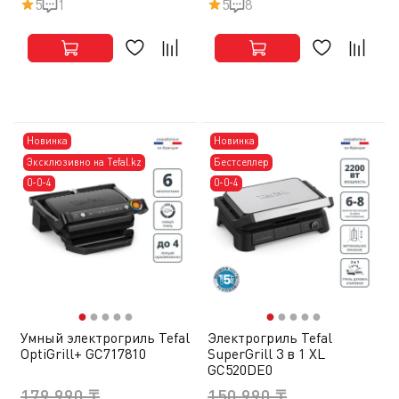
5
1
5
8
Новинка
Новинка
Эксклюзивно на Tefal.kz
Бестселлер
0-0-4
0-0-4
●
●
●
●
●
●
●
●
●
●
Умный электрогриль Tefal
Электрогриль Tefal
OptiGrill+ GC717810
SuperGrill 3 в 1 XL
GC520DE0
179 990 ₸
150 990 ₸