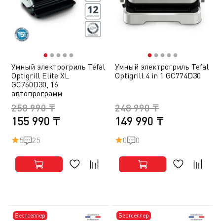
●
●
●
●
●
●
●
●
●
●
Умный электрогриль Tefal
Умный электрогриль Tefal
Optigrill Elite XL
Optigrill 4 in 1 GC774D30
GC760D30, 16
автопрограмм
258 990 ₸
248 990 ₸
155 990 ₸
149 990 ₸
5
25
0
0
Бестселлер
Бестселлер