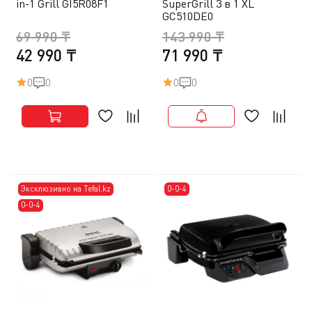
in-1 Grill GI5R08F1
SuperGrill 3 в 1 XL
GC510DE0
69 990 ₸
143 990 ₸
42 990 ₸
71 990 ₸
0
0
0
0
Эксклюзивно на Tefal.kz
0-0-4
0-0-4