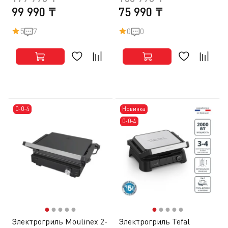
99 990 ₸
75 990 ₸
5
7
0
0
0-0-4
Новинка
0-0-4
●
●
●
●
●
●
●
●
●
●
Электрогриль Moulinex 2-
Электрогриль Tefal