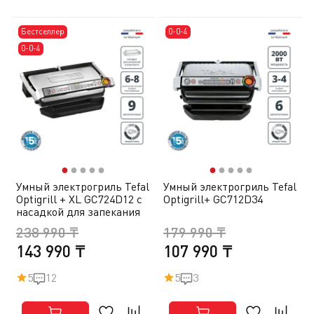
Бестселлер
0-0-4
0-0-4
●
●
●
●
●
●
●
●
●
●
Умный электрогриль Tefal
Умный электрогриль Tefal
Optigrill + XL GC724D12 c
Optigrill+ GC712D34
насадкой для запекания
238 990 ₸
179 990 ₸
143 990 ₸
107 990 ₸
5
12
5
3