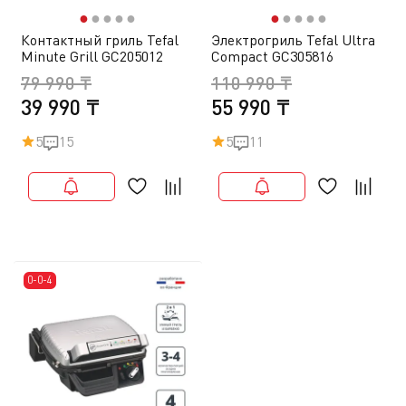
●
●
●
●
●
●
●
●
●
●
Контактный гриль Tefal
Электрогриль Tefal Ultra
Minute Grill GC205012
Compact GC305816
79 990 ₸
110 990 ₸
39 990 ₸
55 990 ₸
5
15
5
11
0-0-4