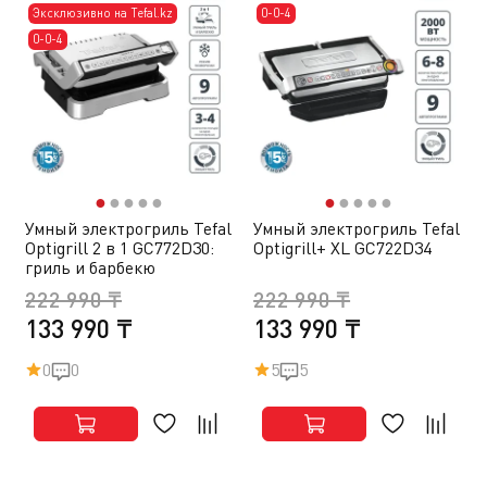
Эксклюзивно на Tefal.kz
0-0-4
0-0-4
●
●
●
●
●
●
●
●
●
●
Умный электрогриль Tefal
Умный электрогриль Tefal
Optigrill 2 в 1 GC772D30:
Optigrill+ XL GC722D34
гриль и барбекю
222 990 ₸
222 990 ₸
133 990 ₸
133 990 ₸
0
0
5
5