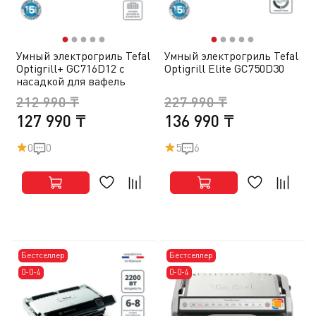
●
●
●
●
●
●
●
●
●
●
Умный электрогриль Tefal
Умный электрогриль Tefal
Optigrill+ GC716D12 с
Optigrill Elite GC750D30
насадкой для вафель
212 990 ₸
227 990 ₸
127 990 ₸
136 990 ₸
0
0
5
6
Бестселлер
Бестселлер
0-0-4
0-0-4