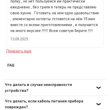
полку , но нет пользуемся им практически
ежедневно , без гриля я теперь не представляю
свою кухню . Готовить на нем одно удовольствие
, элементарно котлеты готовятся на нём 15 мин
вместе со всеми приготовлениями , и получается
на много вкуснее !!!!! Всем советую берите !!!!
13.08.2025
Показать еще
FAQ
Что делать в случае неисправности
устройства?
После ознакомления с инструкциями по запуску
Что делать, если кабель питания прибора
прибора в руководстве пользователя убедитесь, что
поврежден?
электрическая розетка находится в рабочем состоянии,