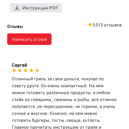
на кухне.
На этот практичный гриль предоставляется
официальная гарантия в Казахстане. Мы также
осуществляем удобную доставку по всему
5.0
15 отзывов
Отзывы
Казахстану, чтобы вы могли быстро начать
готовить свои любимые блюда.
Написать отзыв
Сергей
Отличный гриль за свои деньги, покупал по
совету друга. Он очень компактный. На нём
можно готовить различные продукты: я люблю
стейк из говядины, свинины и рыбы, всё отлично
получается ,не пересушенное, не горелое, а очень
сочное и вкусное. Конечно, на нем можно
готовить бургеры, тосты, овощи, котлеты.
Главное прочитать инструкцию от гриля и