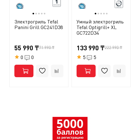
●
●
●
●
●
●
●
●
●
●
Электрогриль Tefal
Умный электрогриль
Panini Grill GC241D38
Tefal Optigrill+ XL
GC722D34
55 990 ₸
133 990 ₸
71 990 ₸
222 990 ₸
0
0
5
5