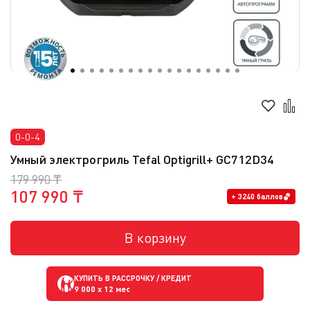
0-0-4
Умный электрогриль Tefal Optigrill+ GC712D34
179 990 ₸
107 990 ₸
+ 3240 баллов
В корзину
КУПИТЬ В РАССРОЧКУ / КРЕДИТ
9 000
x 12 мес