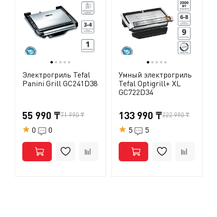
●
●
●
●
●
●
●
●
●
●
Электрогриль Tefal
Умный электрогриль
Panini Grill GC241D38
Tefal Optigrill+ XL
GC722D34
55 990 ₸
133 990 ₸
71 990 ₸
222 990 ₸
0
0
5
5