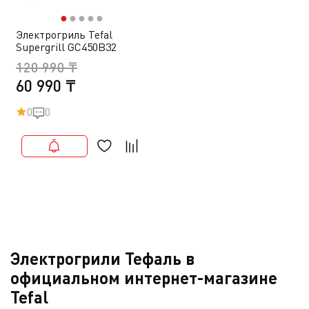
●
●
●
●
●
Электрогриль Tefal
Supergrill GC450B32
120 990 ₸
60 990 ₸
0
0
Электрогрили Тефаль в
официальном интернет-магазине
Tefal