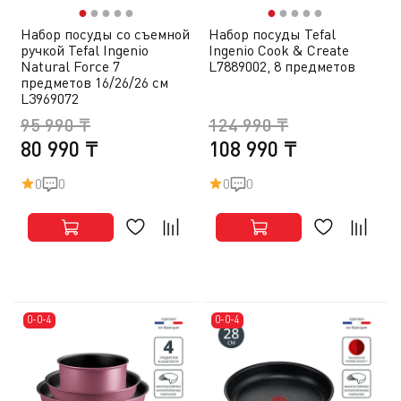
●
●
●
●
●
●
●
●
●
●
Набор посуды со съемной
Набор посуды Tefal
ручкой Tefal Ingenio
Ingenio Cook & Create
Natural Force 7
L7889002, 8 предметов
предметов 16/26/26 см
L3969072
95 990 ₸
124 990 ₸
80 990 ₸
108 990 ₸
0
0
0
0
0-0-4
0-0-4