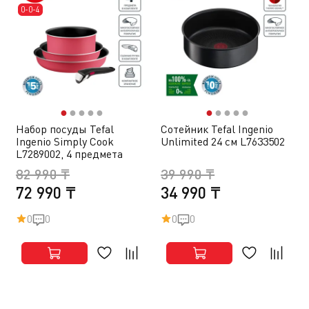
0-0-4
●
●
●
●
●
●
●
●
●
●
Набор посуды Tefal
Сотейник Tefal Ingenio
Ingenio Simply Cook
Unlimited 24 см L7633502
L7289002, 4 предмета
82 990 ₸
39 990 ₸
72 990 ₸
34 990 ₸
0
0
0
0