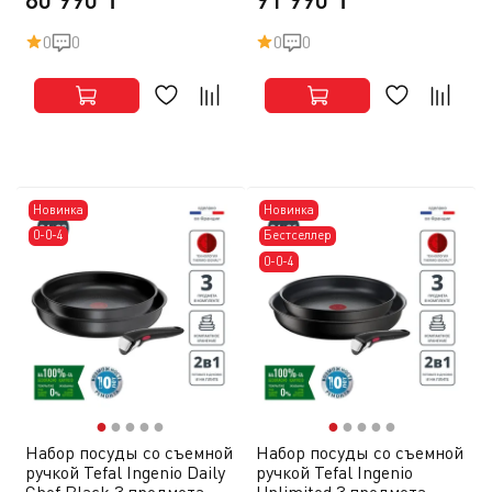
0
0
0
0
Новинка
Новинка
0-0-4
Бестселлер
0-0-4
●
●
●
●
●
●
●
●
●
●
Набор посуды со съемной
Набор посуды со съемной
ручкой Tefal Ingenio Daily
ручкой Tefal Ingenio
Chef Black 3 предмета
Unlimited 3 предмета