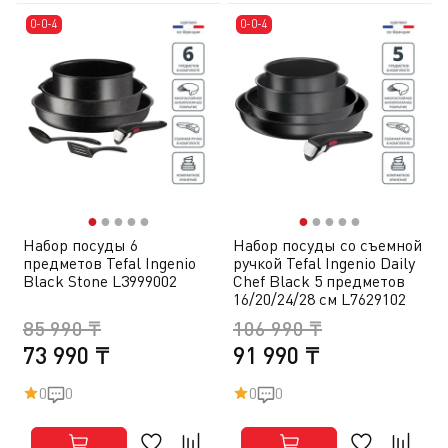
0-0-4
0-0-4
●
●
●
●
●
●
●
●
●
●
Набор посуды 6
Набор посуды со съемной
предметов Tefal Ingenio
ручкой Tefal Ingenio Daily
Black Stone L3999002
Chef Black 5 предметов
16/20/24/28 см L7629102
85 990 ₸
106 990 ₸
73 990 ₸
91 990 ₸
0
0
0
0