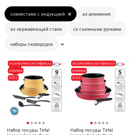
совместимо с индукцией
из алюминия
из нержавеющей стали
со съемными ручками
наборы сковородок
эксклюзивно на тефаль.кз
эксклюзивно на тефаль.кз
новинка
новинка
0-0-4
0-0-4
●
●
●
●
●
●
●
●
●
●
Набор посуды Tefal
Набор посуды Tefal