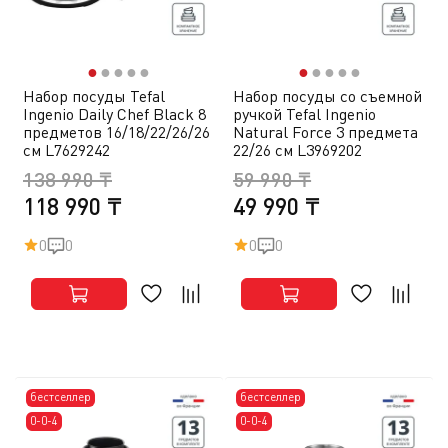
●
●
●
●
●
●
●
●
●
●
Набор посуды Tefal
Набор посуды со съемной
Ingenio Daily Chef Black 8
ручкой Tefal Ingenio
предметов 16/18/22/26/26
Natural Force 3 предмета
см L7629242
22/26 см L3969202
138 990 ₸
59 990 ₸
118 990 ₸
49 990 ₸
0
0
0
0
бестселлер
бестселлер
0-0-4
0-0-4