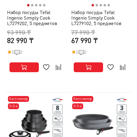
●
●
●
●
●
●
●
●
●
●
Набор посуды Tefal
Набор посуды Tefal
Ingenio Simply Cook
Ingenio Simply Cook
L7279202, 5 предметов
L7279102, 5 предметов
93 990 ₸
77 990 ₸
82 990 ₸
67 990 ₸
0
0
0
0
бестселлер
бестселлер
0-0-4
0-0-4