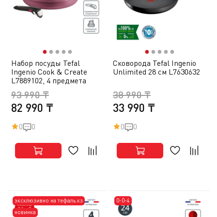
●
●
●
●
●
●
●
●
●
●
Набор посуды Tefal
Сковорода Tefal Ingenio
Ingenio Cook & Create
Unlimited 28 см L7630632
L7889102, 4 предмета
93 990 ₸
38 990 ₸
82 990 ₸
33 990 ₸
0
0
0
0
эксклюзивно на тефаль.кз
0-0-4
новинка