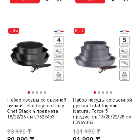
0-0-4
0-0-4
●
●
●
●
●
●
●
●
●
●
Набор посуды со съемной
Набор посуды со съемной
ручкой Tefal Ingenio Daily
ручкой Tefal Ingenio
Chef Black 4 предмета
Natural Force 5
18/22/26 см L7629453
предметов 16/20/22/28 см
L3969053
93 990 ₸
101 990 ₸
80 990 ₸
91 990 ₸