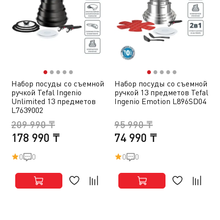
●
●
●
●
●
●
●
●
●
●
Набор посуды со съемной
Набор посуды со съемной
ручкой Tefal Ingenio
ручкой 13 предметов Tefal
Unlimited 13 предметов
Ingenio Emotion L896SD04
L7639002
209 990 ₸
95 990 ₸
178 990 ₸
74 990 ₸
0
0
0
0