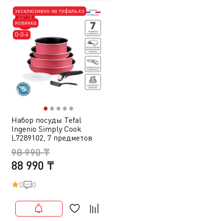
эксклюзивно на тефаль.кз
новинка
0-0-4
●
●
●
●
●
Набор посуды Tefal
Ingenio Simply Cook
L7289102, 7 предметов
98 990 ₸
88 990 ₸
0
0