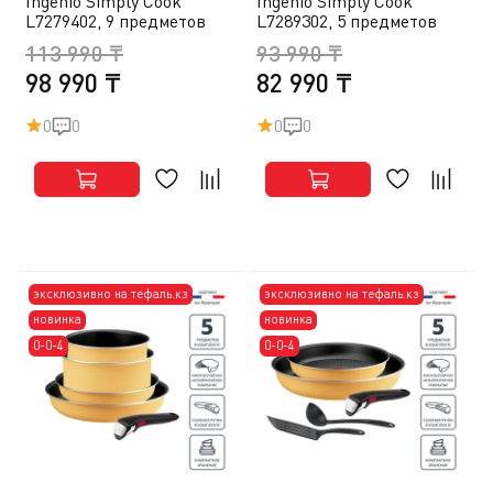
Ingenio Simply Cook
Ingenio Simply Cook
L7279402, 9 предметов
L7289302, 5 предметов
113 990 ₸
93 990 ₸
98 990 ₸
82 990 ₸
0
0
0
0
эксклюзивно на тефаль.кз
эксклюзивно на тефаль.кз
новинка
новинка
0-0-4
0-0-4