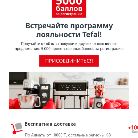
изучению рака), ВОЗ (Всемирная организация
здравоохранения) отнесла ПТФЭ к группе 3 [Том 19, 288
(1979) и Дополнение 7.70 (1987)], признав, что он не
является канцерогеном для человека.О том, что ПТФЭ
безопасен для использования, свидетельствует и тот
факт, что он часто применяется в медицине
(кардиостимуляторы, искусственные артерии, протезы
и т.д.).
Бесплатная доставка
По Алматы от 10000 ₸, остальные регионы КЗ