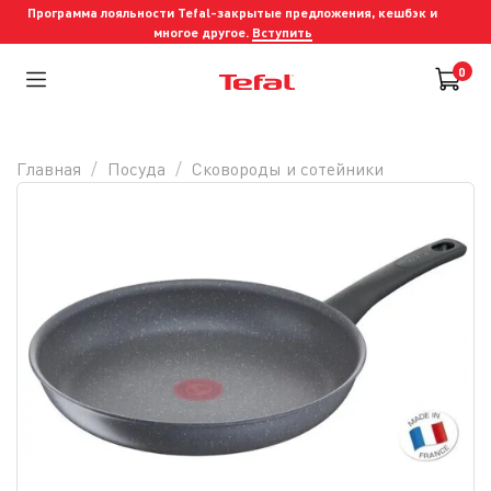
Программа лояльности Tefal-закрытые предложения, кешбэк и
многое другое.
Вступить
0
Главная
Посуда
Сковороды и cотейники