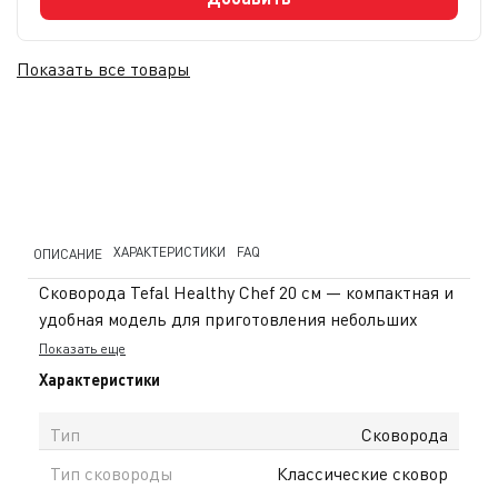
Показать все товары
ХАРАКТЕРИСТИКИ
FAQ
ОПИСАНИЕ
Сковорода Tefal Healthy Chef 20 см — компактная и
удобная модель для приготовления небольших
порций. Она отлично подходит для блюд на 1–2
Показать еще
человек: омлетов, овощей, яичницы или быстрых
Характеристики
завтраков. Корпус из алюминия быстро и
равномерно нагревается, что помогает готовить
Тип
Сковорода
быстрее. Антипригарное покрытие Mineralia+
Тип сковороды
Классические сковор
предотвращает прилипание продуктов, позволяет