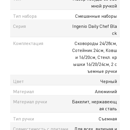
мной ручкой
в другую и экономит пространство на кухне? Тоже
есть. Ingenio упрощает процесс приготовления
Тип набора
Смешанные наборы
еды! Готовьте легко и не тратьте много времени на
Серия
Ingenio Daily Chef Bla
уборку с надежной посудой Ingenio Daily Chef.
ck
Сверхпрочное антипригарное покрытие внутри и
снаружи превращает приготовление еды в
Комплектация
Сковороды 24/28см,
удовольствие – каким оно и должно быть.
Сотейник 24см, Ковш
и 16/20см, Стекл. кр
ышки 16/20/24см, 2 с
ъемные ручки
Цвет
Черный
Материал
Алюминий
Материал ручки
Бакелит, нержавеющ
ая сталь
Тип ручки
Съемная
Совместимость с плитами
Для всех, включая и