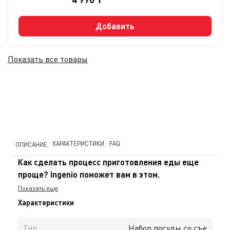
Добавить
Показать все товары
ХАРАКТЕРИСТИКИ
FAQ
ОПИСАНИЕ
Как сделать процесс приготовления еды еще
проще? Ingenio поможет вам в этом.
Показать еще
Съемная ручка, которая подходит и для ковшей, и
Характеристики
для сковород и позволяет переносить их с плиты в
духовку и холодильник как по волшебству? Есть.
Тип
Набор посуды со съе
Дизайн, благодаря которому посуда ставится одна