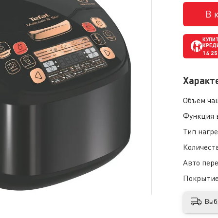
В 
КУПИТ
КРЕД
14 2
Характ
Объем ча
Функция 
Тип нагр
Количест
Авто пер
Покрытие
Выб