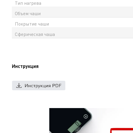
Тип нагрева
Объем чаши
Покрытие чаши
Сферическая чаша
Инструкция