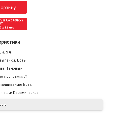
корзину
Ь В РАССРОЧКУ /
ИТ
50
x 12 мес
еристики
ши:
5 л
выпечки:
Есть
ева:
Теновый
во программ:
71
емешивание:
Есть
 чаши:
Керамическое
рать