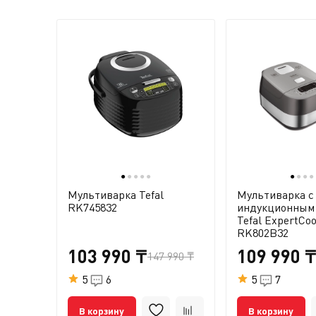
●
●
●
●
●
●
●
●
●
Мультиварка Tefal
Мультиварка с
RK745832
индукционным
Tefal ExpertCo
RK802B32
103 990 ₸
109 990 
147 990 ₸
5
6
5
7
В корзину
В корзину