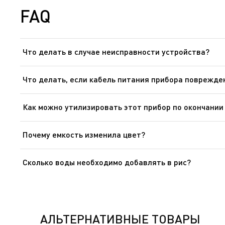
FAQ
Что делать в случае неисправности устройства?
После ознакомления с инструкциями по запуску прибор
ней другое устройство. Если прибор не заработал, не
Что делать, если кабель питания прибора поврежде
обслуживания.
Не пользуйтесь устройством. Во избежание опасности,
Как можно утилизировать этот прибор по окончании
В Вашем приборе содержатся ценные материалы, котор
Почему емкость изменила цвет?
Цвет поверхности емкости может изменяться после пер
влияет на работу рисоварки. Прибор может продолжат
Сколько воды необходимо добавлять в рис?
Для приготовления 1 чашки риса (2 маленькие порции 
приготовлении некоторых сортов риса в объеме одной
АЛЬТЕРНАТИВНЫЕ ТОВАРЫ