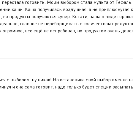
ще перестала готовить. Моим выбором стала мульта от Тефал
нии каши. Каша получилась воздушная, а не приплюснутая к
, но продукты получаются супер. Кстати, чаша в виде горшка
деально, главное не перебарщивать с количеством продуктов
 огромное, все ещё не испробовал, но продуктом очень довол
ся с выбором, ну никак! Но остановила свой выбор именно на
кинул и она сама готовит, надо только будет специи засыпат