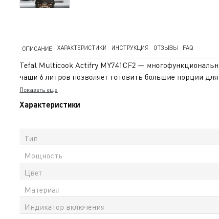
ХАРАКТЕРИСТИКИ
ИНСТРУКЦИЯ
ОТЗЫВЫ
FAQ
ОПИСАНИЕ
Tefal Multicook Actifry MY741CF2 — многофункциональ
чаши 6 литров позволяет готовить большие порции для
равномерное распределение тепла и предотвращает пр
Показать еще
рекомендациям по приготовлению, адаптированным под
Характеристики
посудомоечной машине. Серия Multicook Actifry сочета
официальная гарантия в Казахстане и доставка по всем
Тип
Мощность
Цвет
Материал
Индикатор включения