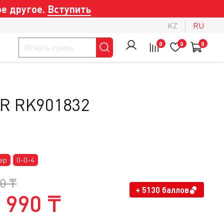
е другое.
Вступить
KZ
RU
0
0
0
IR RK901832
ер
0-0-4
0 ₸
+ 5130 баллов
 990 ₸