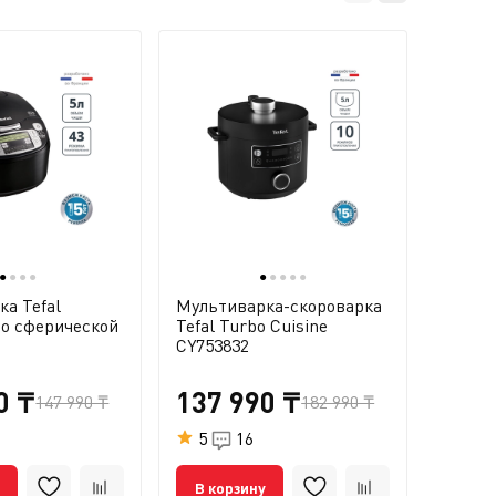
●
●
●
●
●
●
●
●
●
а Tefal
Мультиварка-скороварка
Мульти
со сферической
Tefal Turbo Cuisine
Multi
CY753832
RK908
0 ₸
137 990 ₸
254
147 990 ₸
182 990 ₸
5
16
5
В корзину
В ко