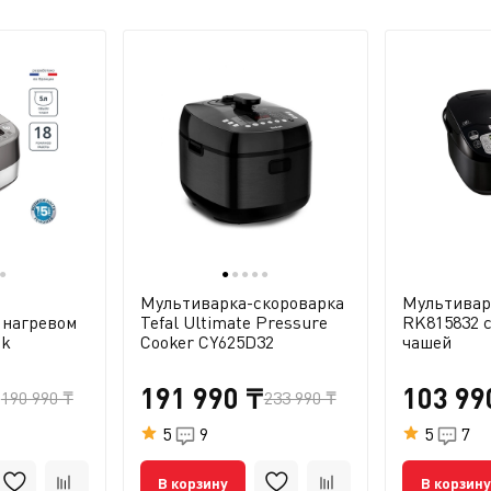
●
●
●
●
●
●
Мультиварка-скороварка
Мультиварк
 нагревом
Tefal Ultimate Pressure
RK815832 
ok
Cooker CY625D32
чашей
₸
191 990 ₸
103 99
190 990 ₸
233 990 ₸
5
9
5
7
В корзину
В корзину