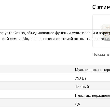
С эти
ное устройство, объединяющее функции мультиварки и аэрог
 всей семьи. Модель оснащена системой автоматического пер
игорание продуктов во время приготовления. Поддержка при
 устройство. Антипригарное покрытие облегчает приготовле
Показать
ет функциональность, удобство и современные технологии для
у Казахстану.
Мультиварка с пе
750 Вт
Черный
Пластик, нержавею
Да