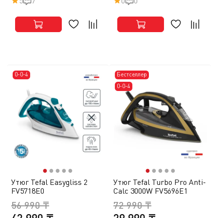
5
7
0
0
0-0-4
Бестселлер
0-0-4
●
●
●
●
●
●
●
●
●
●
Утюг Tefal Easygliss 2
Утюг Tefal Turbo Pro Anti-
FV5718E0
Calc 3000W FV5696E1
56 990 ₸
72 990 ₸