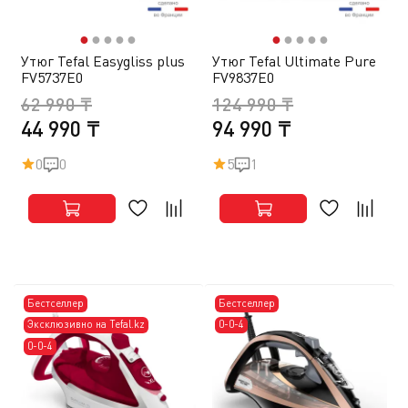
●
●
●
●
●
●
●
●
●
●
Утюг Tefal Easygliss plus
Утюг Tefal Ultimate Pure
FV5737E0
FV9837E0
62 990 ₸
124 990 ₸
44 990 ₸
94 990 ₸
0
0
5
1
Бестселлер
Бестселлер
Эксклюзивно на Tefal.kz
0-0-4
0-0-4