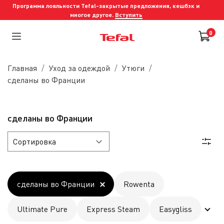
Программа лояльности Tefal-закрытые предложения, кешбэк и
многое другое.
Вступить
0
Главная
Уход за одеждой
Утюги
сделаны во Франции
сделаны во Франции
сделаны во Франции
Rowenta
Ultimate Pure
Express Steam
Easygliss