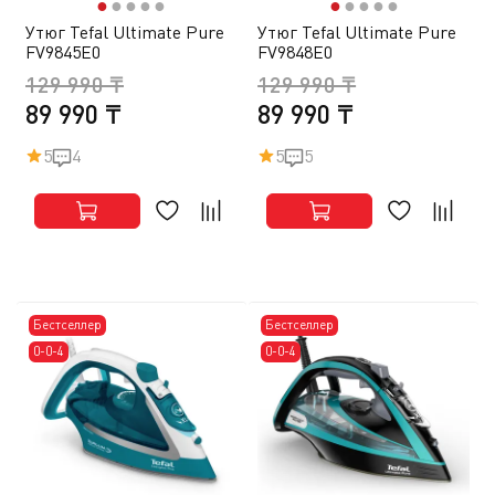
●
●
●
●
●
●
●
●
●
●
Утюг Tefal Ultimate Pure
Утюг Tefal Ultimate Pure
FV9845E0
FV9848E0
129 990 ₸
129 990 ₸
89 990 ₸
89 990 ₸
5
4
5
5
Бестселлер
Бестселлер
0-0-4
0-0-4