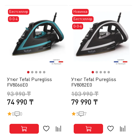
Бестселлер
Новинка
0-0-4
Бестселлер
0-0-4
●
●
●
●
●
●
●
●
●
●
Утюг Tefal Puregliss
Утюг Tefal Puregliss
FV8066E0
FV8082E0
93 990 ₸
103 990 ₸
74 990 ₸
79 990 ₸
0
0
5
7