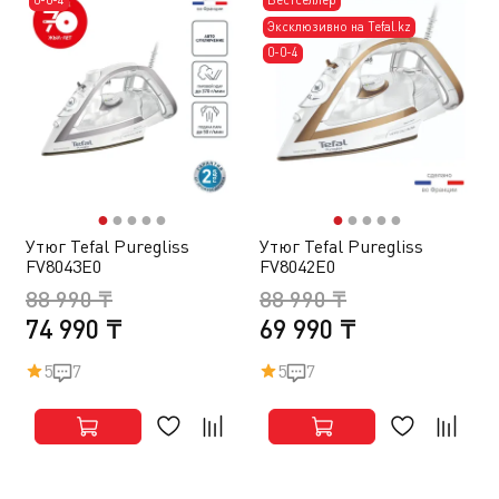
Эксклюзивно на Tefal.kz
0-0-4
●
●
●
●
●
●
●
●
●
●
Утюг Tefal Puregliss
Утюг Tefal Puregliss
FV8043E0
FV8042E0
88 990 ₸
88 990 ₸
74 990 ₸
69 990 ₸
5
7
5
7