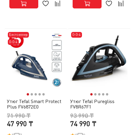
Бестселлер
0-0-4
0-0-4
●
●
●
●
●
●
●
●
●
●
Утюг Tefal Smart Protect
Утюг Tefal Puregliss
Plus FV6872E0
FV8R67F1
71 990 ₸
93 990 ₸
47 990 ₸
74 990 ₸