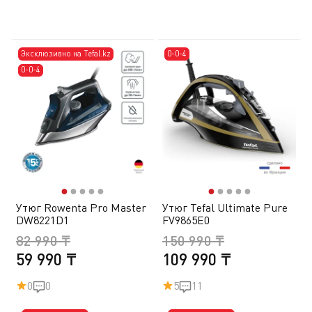
Эксклюзивно на Tefal.kz
0-0-4
0-0-4
●
●
●
●
●
●
●
●
●
●
Утюг Rowenta Pro Master
Утюг Tefal Ultimate Pure
DW8221D1
FV9865E0
82 990 ₸
150 990 ₸
59 990 ₸
109 990 ₸
0
0
5
11