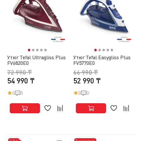
●
●
●
●
●
●
●
●
●
●
Утюг Tefal Ultragliss Plus
Утюг Tefal Easygliss Plus
FV6820E0
FV5770E0
72 990 ₸
66 990 ₸
54 990 ₸
52 990 ₸
0
0
0
0
0-0-4
Бестселлер