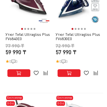
●
●
●
●
●
●
●
●
●
●
Утюг Tefal Ultragliss Plus
Утюг Tefal Ultragliss Plus
FV6840E0
FV6830E0
77 990 ₸
72 990 ₸
59 990 ₸
57 990 ₸
0
0
0
0
Бестселлер
Бестселлер
0-0-4
0-0-4