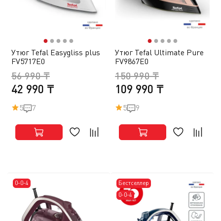
●
●
●
●
●
●
●
●
●
●
Утюг Tefal Easygliss plus
Утюг Tefal Ultimate Pure
FV5717E0
FV9867E0
56 990 ₸
150 990 ₸
42 990 ₸
109 990 ₸
5
7
5
9
0-0-4
Бестселлер
0-0-4