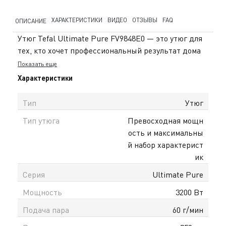
ХАРАКТЕРИСТИКИ
ВИДЕО
ОТЗЫВЫ
FAQ
ОПИСАНИЕ
Утюг Tefal Ultimate Pure FV9848E0 — это утюг для
тех, кто хочет профессиональный результат дома
без лишних усилий. Мощность 3200 Вт
Показать еще
обеспечивает быстрый нагрев, поэтому вы
Характеристики
начинаете гладить почти сразу — идеально, когда
время ограничено. Постоянная подача пара до 60 г/
Тип
Утюг
мин легко разглаживает повседневные складки, а
Тип утюга
Превосходная мощн
паровой удар 260 г/мин помогает справляться с
ость и максимальны
плотными тканями и подходит для вертикального
й набор характерист
отпаривания — удобно освежить пиджак или
ик
платье прямо на вешалке. Резервуар объёмом 350
мл позволяет гладить дольше без частых доливов
Серия
Ultimate Pure
воды. Система Micro Calc Filter задерживает
Мощность
3200 Вт
частицы накипи и пропускает только чистый пар,
предотвращая появление пятен на светлой
Подача пара
60 г/мин
одежде. Это реальная защита тканей и стабильная