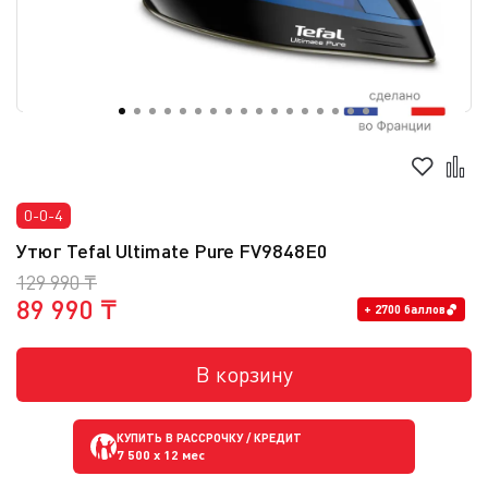
0-0-4
Утюг Tefal Ultimate Pure FV9848E0
129 990 ₸
89 990 ₸
+ 2700 баллов
В корзину
КУПИТЬ В РАССРОЧКУ / КРЕДИТ
7 500
x 12 мес