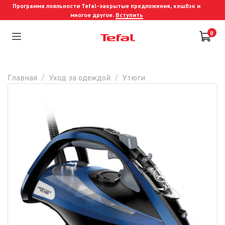
Программа лояльности Tefal-закрытые предложения, кешбэк и
многое другое.
Вступить
0
Главная
Уход за одеждой
Утюги