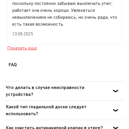
поскольку постоянно забываю выключать утюг,
работает она очень хорошо. Увлекаться
невыключением не собираюсь, но очень рада, что
есть такая возможность.
13.08.2025
Показать еще
FAQ
Что делать в случае неисправности
устройства?
После ознакомления с инструкциями по запуску
Какой тип гладильной доски следует
прибора в руководстве пользователя убедитесь, что
использовать?
электрическая розетка находится в рабочем состоянии,
Выбирайте такую гладильную доску, которая
подключив к ней другое устройство. Если прибор не
регулируется по высоте, чтобы приспособить ее к
Как очистить антинакипной клапан в утюге?
заработал, не пытайтесь разобрать или