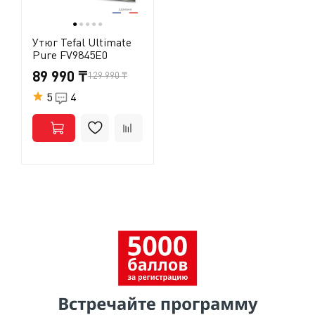
●
●
●
●
●
Утюг Tefal Ultimate
Pure FV9845E0
89 990 ₸
129 990 ₸
5
4