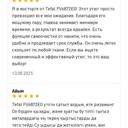
Я в восторге от Tefal FV6872E0! Этот утюг просто
превзошел все мои ожидания. Благодаря его
мощному пару, глажка занимает минимум
времени, а результат всегда идеален. Есть
функция самоочистки от накипи, что очень
удобно и продлевает срок службы. Он очень легко
скользит по любой ткани. Если вы ищете
современный и эффективный утюг, то это ваш
выбор!
13.08.2025
Айым
Tefal FV6872E0 үтігін сатып алдым, өте ризамын!
Ол бірден қызады, және қуатты бу тіпті тығыз
маталардағы ең терең қыртыстарды да
тегістейді.Су ыдысы да жеткілікті үлкен, жиі