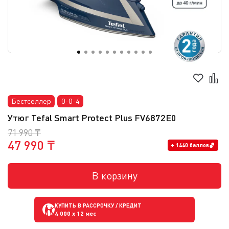
Бестселлер
0-0-4
Утюг Tefal Smart Protect Plus FV6872E0
71 990 ₸
47 990 ₸
+ 1440 баллов
В корзину
КУПИТЬ В РАССРОЧКУ / КРЕДИТ
4 000
x 12 мес