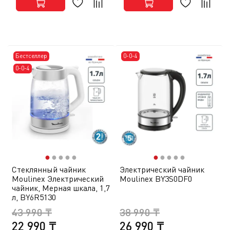
Бестселлер
0-0-4
0-0-4
●
●
●
●
●
●
●
●
●
●
Стеклянный чайник
Электрический чайник
Moulinex Электрический
Moulinex BY3S0DF0
чайник, Мерная шкала, 1,7
л, BY6R5130
43 990 ₸
38 990 ₸
22 990 ₸
26 990 ₸