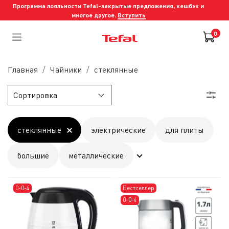
Программа лояльности Tefal-закрытые предложения, кешбэк и
многое другое.
Вступить
0
Главная
Чайники
стеклянные
стеклянные
электрические
для плиты
большие
металлические
0-0-4
Бестселлер
0-0-4