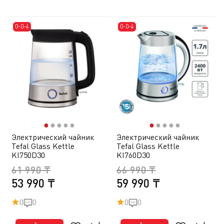
0-0-4
0-0-4
●
●
●
●
●
●
●
●
●
●
Электрический чайник
Электрический чайник
Tefal Glass Kettle
Tefal Glass Kettle
KI750D30
KI760D30
61 990 ₸
66 990 ₸
53 990 ₸
59 990 ₸
0
0
0
0