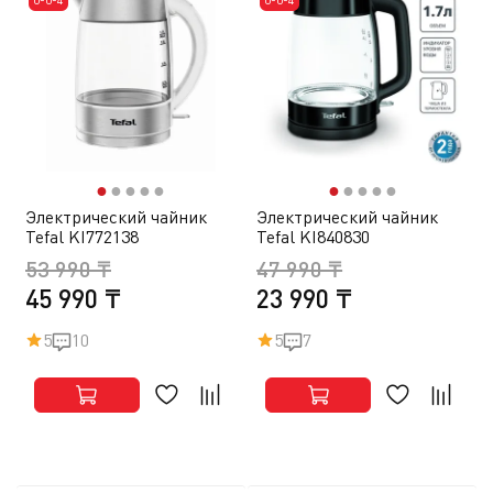
●
●
●
●
●
●
●
●
●
●
Электрический чайник
Электрический чайник
Tefal KI772138
Tefal KI840830
53 990 ₸
47 990 ₸
45 990 ₸
23 990 ₸
5
10
5
7