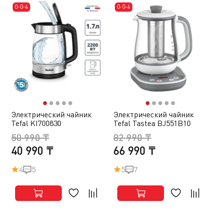
0-0-4
0-0-4
●
●
●
●
●
●
●
●
●
●
Электрический чайник
Электрический чайник
Tefal KI700830
Tefal Tastea BJ551B10
50 990 ₸
82 990 ₸
40 990 ₸
66 990 ₸
4
5
5
7