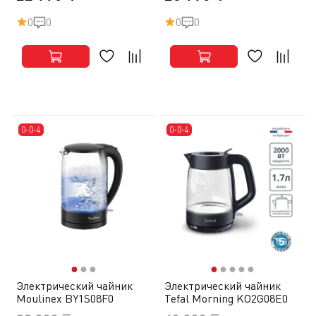
0
0
0
0
0-0-4
0-0-4
●
●
●
●
●
●
●
●
Электрический чайник
Электрический чайник
Moulinex BY1S08F0
Tefal Morning KO2G08E0