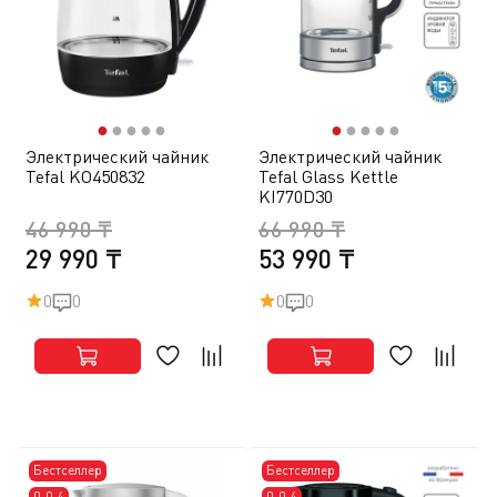
●
●
●
●
●
●
●
●
●
●
Электрический чайник
Электрический чайник
Tefal KO450832
Tefal Glass Kettle
KI770D30
46 990 ₸
66 990 ₸
29 990 ₸
53 990 ₸
0
0
0
0
Бестселлер
Бестселлер
0-0-4
0-0-4