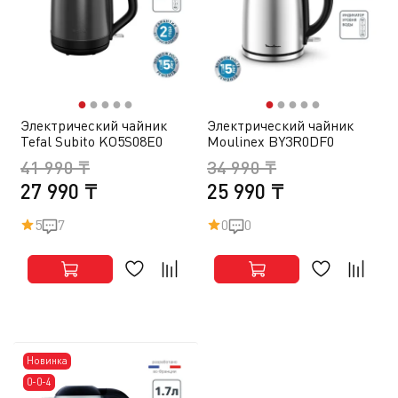
●
●
●
●
●
●
●
●
●
●
Электрический чайник
Электрический чайник
Tefal Subito KO5S08E0
Moulinex BY3R0DF0
41 990 ₸
34 990 ₸
27 990 ₸
25 990 ₸
5
7
0
0
Новинка
0-0-4