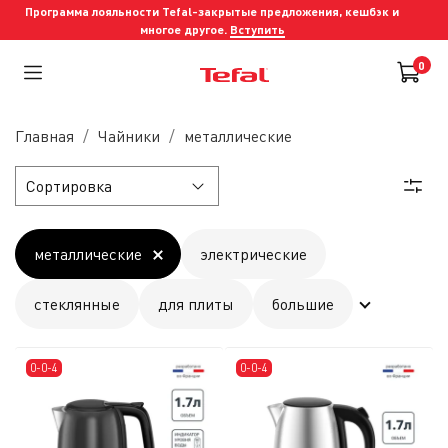
Программа лояльности Tefal-закрытые предложения, кешбэк и
многое другое.
Вступить
0
Главная
Чайники
металлические
металлические
электрические
стеклянные
для плиты
большие
0-0-4
0-0-4