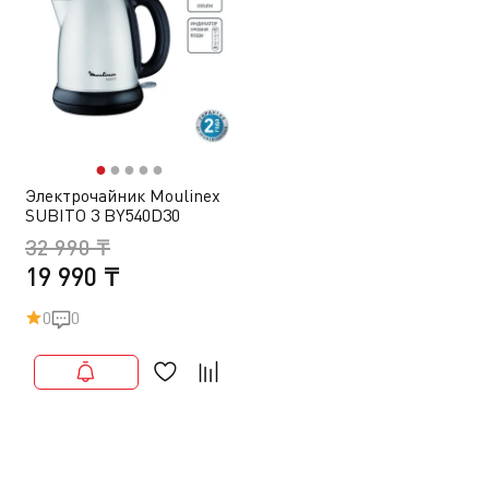
●
●
●
●
●
Электрочайник Moulinex
SUBITO 3 BY540D30
32 990 ₸
19 990 ₸
0
0