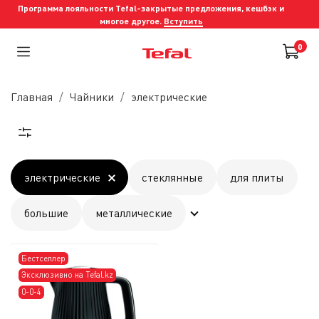
Программа лояльности Tefal-закрытые предложения, кешбэк и
многое другое.
Вступить
0
Главная
Чайники
электрические
электрические
стеклянные
для плиты
большие
металлические
Бестселлер
Эксклюзивно на Tefal.kz
0-0-4