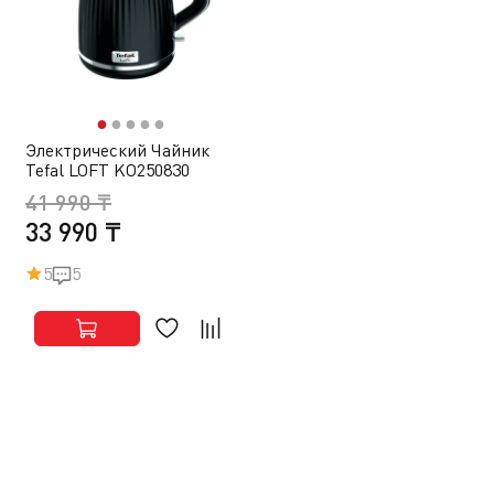
●
●
●
●
●
Электрический Чайник
Tefal LOFT KO250830
41 990 ₸
33 990 ₸
5
5