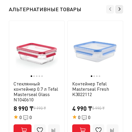
позвоните в службу поддержки, и мы поможем вам
АЛЬТЕРНАТИВНЫЕ ТОВАРЫ
найти приемлемое решение.
●
●
●
●
●
●
●
●
●
Стеклянный
Контейнер Tefal
контейнер 0.7 л Tefal
Masterseal Fresh
Masterseal Glass
K3022112
N1040610
8 990 ₸
4 990 ₸
9 990 ₸
5 990 ₸
0
0
0
0