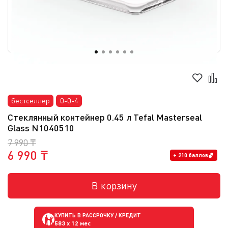
бестселлер
0-0-4
Стеклянный контейнер 0.45 л Tefal Masterseal
Glass N1040510
7 990 ₸
6 990 ₸
+ 210 баллов
В корзину
КУПИТЬ В РАССРОЧКУ / КРЕДИТ
583
x 12 мес