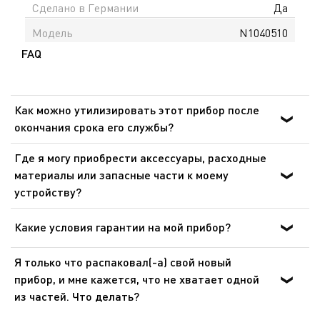
Сделано в Германии
Да
Модель
N1040510
FAQ
Как можно утилизировать этот прибор после
окончания срока его службы?
В приборе содержатся ценные материалы, которые
Где я могу приобрести аксессуары, расходные
могут быть подвергнуты вторичной переработке.
материалы или запасные части к моему
Отнесите его на городской пункт сбора отходов.
устройству?
Пожалуйста, перейдите в раздел «Аксессуары» веб-
сайта, чтобы легко найти то, что вам нужно для вашего
Какие условия гарантии на мой прибор?
устройства.
Дополнительные сведения содержатся в разделе
Я только что распаковал(-а) свой новый
«Гарантия» этого веб-сайта.
прибор, и мне кажется, что не хватает одной
из частей. Что делать?
Если вам кажется, что каких-то частей не хватает,