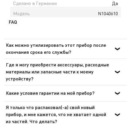
Сделано в Германии
Да
Модель
N1040610
FAQ
Как можно утилизировать этот прибор после
окончания срока его службы?
В приборе содержатся ценные материалы, которые
Где я могу приобрести аксессуары, расходные
могут быть подвергнуты вторичной переработке.
материалы или запасные части к моему
Отнесите его на городской пункт сбора отходов.
устройству?
Пожалуйста, перейдите в раздел «Аксессуары» веб-
сайта, чтобы легко найти то, что вам нужно для вашего
Какие условия гарантии на мой прибор?
устройства.
Дополнительные сведения содержатся в разделе
Я только что распаковал(-а) свой новый
«Гарантия» этого веб-сайта.
прибор, и мне кажется, что не хватает одной
из частей. Что делать?
Если вам кажется, что каких-то частей не хватает,