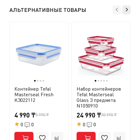
позвоните в службу поддержки, и мы поможем вам
АЛЬТЕРНАТИВНЫЕ ТОВАРЫ
найти приемлемое решение.
●
●
●
●
●
●
●
●
●
Контейнер Tefal
Набор контейнеров
Masterseal Fresh
Tefal Masterseal
K3022112
Glass 3 предмета
N1050910
4 990 ₸
24 990 ₸
5 990 ₸
30 990 ₸
0
0
0
0