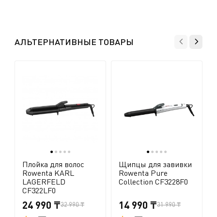
Во избежание ожогов это нужно делать только после
того, как щипцы полностью остынут. Нажмите на
Показать все вопросы
язычки по бокам пластин и вытяните их. Вставляя
новые пластины, задвиньте их как можно глубже в
АЛЬТЕРНАТИВНЫЕ ТОВАРЫ
пазы, так, чтобы они были надежно закреплены.
●
●
●
●
●
●
●
●
●
●
Плойка для волос
Щипцы для завивки
Rowenta KARL
Rowenta Pure
LAGERFELD
Collection CF3228F0
CF322LF0
24 990 ₸
14 990 ₸
32 990 ₸
31 990 ₸