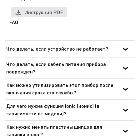
FAQ
Что делать, если устройство не работает?
После ознакомления с инструкциями по запуску
Что делать, если кабель питания прибора
прибора в руководстве пользователя убедитесь, что
поврежден?
электрическая розетка находится в рабочем состоянии,
Не пользуйтесь устройством. Во избежание опасной
подключив к ней другое устройство. Если прибор не
Как можно утилизировать этот прибор после
ситуации, замените кабель в центре технического
заработал, не пытайтесь разобрать или
окончания срока его службы?
обслуживания.
отремонтировать его. Отнесите прибор в
В приборе содержатся ценные материалы, которые
авторизованный центр технического обслуживания.
Для чего нужна функция Ionic (ионик) (в
могут быть подвергнуты вторичной переработке.
зависимости от модели)?
Отнесите его на городской пункт сбора отходов.
Эта функция нейтрализует статическое электричество
Как нужно менять пластины щипцов для
и защищает волосы от пересушивания. Кроме этого,
завивки волос?
волосы становятся более блестящими и гладкими.