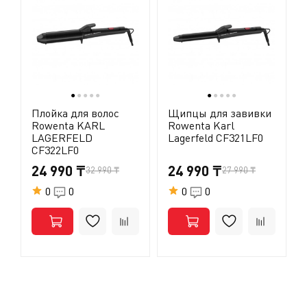
●
●
●
●
●
●
●
●
●
●
Плойка для волос
Щипцы для завивки
Rowenta KARL
Rowenta Karl
LAGERFELD
Lagerfeld CF321LF0
CF322LF0
24 990 ₸
24 990 ₸
32 990 ₸
27 990 ₸
0
0
0
0