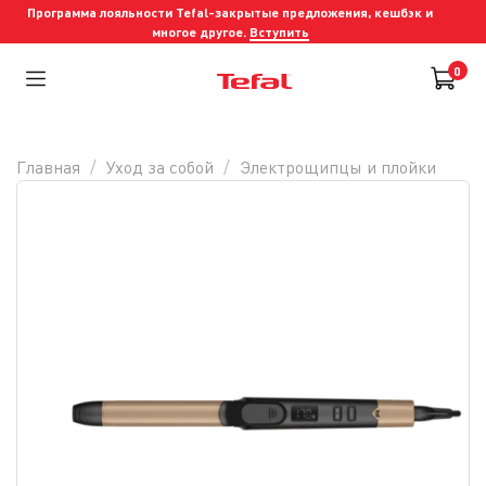
Программа лояльности Tefal-закрытые предложения, кешбэк и
многое другое.
Вступить
0
Главная
Уход за собой
Электрощипцы и плойки