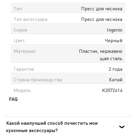
долговечность и устойчивость к износу.
Тип
Пресс для чеснока
Эргономичные ручки удобно ложатся в руку и
Тип аксессуара
Пресс для чеснока
позволяют легко выдавливать чеснок без лишних
усилий. Конструкция пресса эффективно
Серия
Ingenio
измельчает зубчики, делая процесс приготовления
Цвет
Черный
быстрым и аккуратным. Аксессуар легко
очищается и подходит для мытья в посудомоечной
Материал
Пластик, нержавею
машине. Отверстие на ручке позволяет удобно
щая сталь
хранить пресс, экономя место на кухне.
Гарантия
2 года
Практичное решение для ежедневного
использования, сочетающее простоту, удобство и
Страна производства
Китай
надёжность. На сайте tefal.kz доступна
Модель
K2072614
официальная гарантия в Казахстане и доставка по
FAQ
всему Казахстану.
Какой наилучший способ почистить мои
кухонные аксессуары?