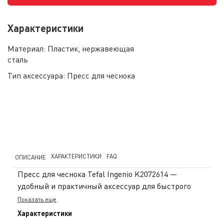
Характеристики
Материал:
Пластик, нержавеющая
сталь
Тип аксессуара:
Пресс для чеснока
ХАРАКТЕРИСТИКИ
FAQ
ОПИСАНИЕ
Пресс для чеснока Tefal Ingenio K2072614 —
удобный и практичный аксессуар для быстрого
измельчения чеснока в повседневной готовке.
Показать еще
Корпус выполнен из прочного пластика и
Характеристики
нержавеющей стали, что обеспечивает