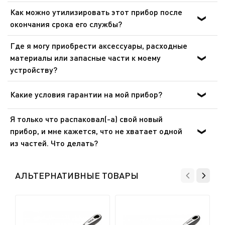
Аксессуары с антипригарным покрытием нельзя мыть
Как можно утилизировать этот прибор после
с использованием абразивного порошка или
окончания срока его службы?
абразивной губки. Теплая вода и средство для мытья
В приборе содержатся ценные материалы, которые
посуды идеально подойдет для очистки. Для
Где я могу приобрести аксессуары, расходные
могут быть подвергнуты вторичной переработке.
аксессуаров из нержавеющей стали мы рекомендуем
материалы или запасные части к моему
Отнесите его на городской пункт сбора отходов.
специализированные очистители для нержавеющей
устройству?
стали.
Пожалуйста, перейдите в раздел «Аксессуары» веб-
сайта, чтобы легко найти то, что вам нужно для вашего
Какие условия гарантии на мой прибор?
устройства.
Дополнительные сведения содержатся в разделе
Я только что распаковал(-а) свой новый
«Гарантия» этого веб-сайта.
прибор, и мне кажется, что не хватает одной
из частей. Что делать?
Если вам кажется, что каких-то частей не хватает,
позвоните в службу поддержки, и мы поможем вам
АЛЬТЕРНАТИВНЫЕ ТОВАРЫ
найти приемлемое решение.