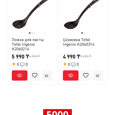
●
●
●
●
●
Ложка для пасты
Шумовка Tefal
Tefal Ingenio
Ingenio K2060314
K2060214
5 990 ₸
4 990 ₸
6 990 ₸
5 990 ₸
0
0
0
0