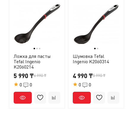
●
●
●
●
●
Ложка для пасты
Шумовка Tefal
Tefal Ingenio
Ingenio K2060314
K2060214
5 990 ₸
4 990 ₸
6 990 ₸
5 990 ₸
0
0
0
0