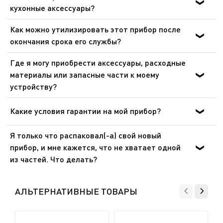
кухонные аксессуары?
Аксессуары с антипригарным покрытием нельзя мыть
Как можно утилизировать этот прибор после
с использованием абразивного порошка или
окончания срока его службы?
абразивной губки. Теплая вода и средство для мытья
В приборе содержатся ценные материалы, которые
посуды идеально подойдет для очистки. Для
Где я могу приобрести аксессуары, расходные
могут быть подвергнуты вторичной переработке.
аксессуаров из нержавеющей стали мы рекомендуем
материалы или запасные части к моему
Отнесите его на городской пункт сбора отходов.
специализированные очистители для нержавеющей
устройству?
стали.
Пожалуйста, перейдите в раздел «Аксессуары» веб-
сайта, чтобы легко найти то, что вам нужно для вашего
Какие условия гарантии на мой прибор?
устройства.
Дополнительные сведения содержатся в разделе
Я только что распаковал(-а) свой новый
«Гарантия» этого веб-сайта.
прибор, и мне кажется, что не хватает одной
из частей. Что делать?
Если вам кажется, что каких-то частей не хватает,
позвоните в службу поддержки, и мы поможем вам
АЛЬТЕРНАТИВНЫЕ ТОВАРЫ
найти приемлемое решение.