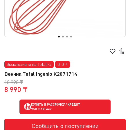
Эксклюзивно на Tefal.kz
0-0-4
Венчик Tefal Ingenio K2071714
10 990 ₸
8 990 ₸
КУПИТЬ В РАССРОЧКУ / КРЕДИТ
750
x 12 мес
Сообщить о поступлении