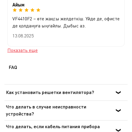
Айым
VF4410F2 – өте жақсы желдеткіш. Үйде де, офисте
де қолдануға ыңғайлы. Дыбыс аз.
13.08.2025
Показать еще
FAQ
Как установить решетки вентилятора?
<div style= width: 700px; max-width: 100%;margin: auto; >
Что делать в случае неисправности
<div style= position: relative; overflow: hidden; padding-
устройства?
top: 56.25%; ><iframe src=
После ознакомления с инструкциями по запуску
https://www.youtube.com/embed/8JPtB3DOkCs?
Что делать, если кабель питания прибора
прибора в руководстве пользователя убедитесь, что
rel=0&amp;amp;cc_lang_pref=ru&amp;amp;cc_load_poli