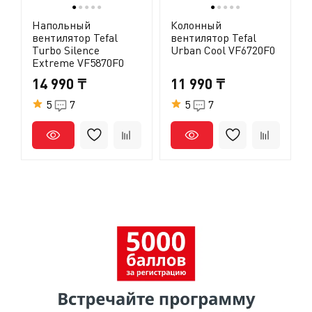
●
●
●
●
●
●
●
●
●
●
Напольный
Колонный
вентилятор Tefal
вентилятор Tefal
Turbo Silence
Urban Cool VF6720F0
Extreme VF5870F0
14 990 ₸
11 990 ₸
5
7
5
7