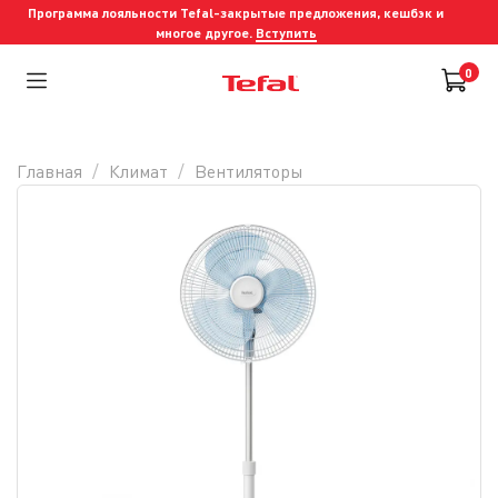
Программа лояльности Tefal-закрытые предложения, кешбэк и
многое другое.
Вступить
0
Главная
Климат
Вентиляторы